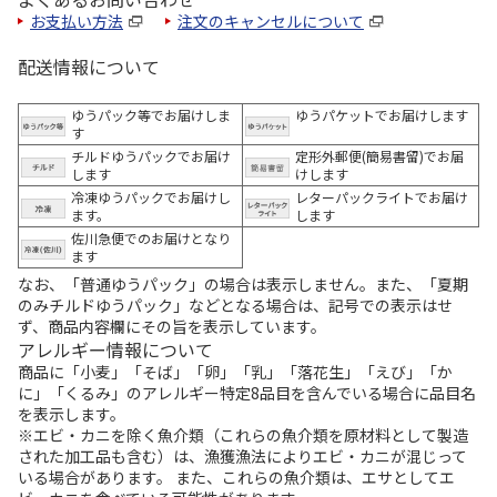
お支払い方法
注文のキャンセルについて
配送情報について
ゆうパック等でお届けしま
ゆうパケットでお届けします
す
チルドゆうパックでお届け
定形外郵便(簡易書留)でお届
します
けします
冷凍ゆうパックでお届けし
レターパックライトでお届け
ます。
します
佐川急便でのお届けとなり
ます
なお、「普通ゆうパック」の場合は表示しません。また、「夏期
のみチルドゆうパック」などとなる場合は、記号での表示はせ
ず、商品内容欄にその旨を表示しています。
アレルギー情報について
商品に「小麦」「そば」「卵」「乳」「落花生」「えび」「か
に」「くるみ」のアレルギー特定8品目を含んでいる場合に品目名
を表示します。
※エビ・カニを除く魚介類（これらの魚介類を原材料として製造
された加工品も含む）は、漁獲漁法によりエビ・カニが混じって
いる場合があります。 また、これらの魚介類は、エサとしてエ