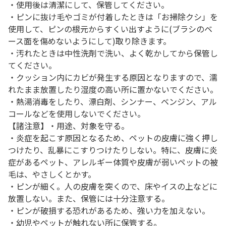
・使用後は清潔にして、保管してください。
・ピンに抜け毛やゴミが付着したときは「お掃除クシ」を
使用して、ピンの根元からすくい出すように(ブラシのベ
ース面を傷めないようにして)取り除きます。
・汚れたときは中性洗剤で洗い、よく乾かしてから保管し
てください。
・クッション内にカビが発生する原因となりますので、濡
れたまま放置したり湿度の高い所に置かないでください。
・熱湯消毒をしたり、漂白剤、シンナー、ベンジン、アル
コールなどを使用しないでください。
【諸注意】・用途、対象を守る。
・炎症を起こす原因となるため、ペットの皮膚に強く押し
つけたり、乱暴にこすりつけたりしない。特に、皮膚に炎
症があるペット、アレルギー体質や皮膚が弱いペットの被
毛は、やさしくとかす。
・ピンが細く。人の皮膚を突くので、床やイスの上などに
放置しない。また、保管には十分注意する。
・ピンが破損する恐れがあるため、強い力を加えない。
・幼児やペットが触れない所に保管する。