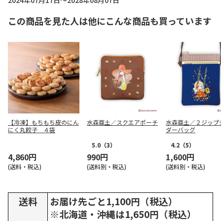
2024年07月17日～2028年08月07日
この商品を見た人は他にこんな商品も買っています
【冷凍】もちもち皮のにん
水森亜土／スクエアポーチ
水森亜土／２ジップ
にく丸餃子 ４袋
ダーバッグ
5.0
（3）
4.2
（5）
4,860円
990円
1,600円
(送料・税込)
(送料別・税込)
(送料別・税込)
送料
お届け先ごと1,100円（税込）
※北海道・沖縄は1,650円（税込）