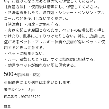
い。お読みになったあとは大切に保管してください。
【保管方法】・使用後は清潔にし、保管してください。
・熱湯消毒をしたり、漂白剤・シンナー・ベンジン・アル
コールなどを使用しないでください。
【諸注意】・用途・対象を守る。
・炎症を起こす原因となるため、ペットの皮膚に強く押し
つけたり、乱暴にこすりつけたりしない。特に、皮膚に炎
症があるペット・アレルギー体質や皮膚が弱いペットに使
用するときは注意する。
・ペットに噛ませない。
・万一、誤飲したときは、すぐに獣医師に相談する。
・幼児やペットが触れない所に保管する。
500
円
(送料別・税込)
※配送先により送料は変動いたします。
獲得ポイント： 5 pt
商品番号
9973136239
数量