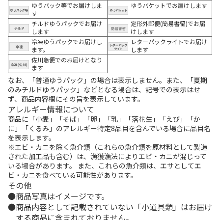
ゆうパック等でお届けしま
ゆうパケットでお届けします
す
チルドゆうパックでお届け
定形外郵便(簡易書留)でお届
します
けします
冷凍ゆうパックでお届けし
レターパックライトでお届け
ます。
します
佐川急便でのお届けとなり
ます
なお、「普通ゆうパック」の場合は表示しません。また、「夏期
のみチルドゆうパック」などとなる場合は、記号での表示はせ
ず、商品内容欄にその旨を表示しています。
アレルギー情報について
商品に「小麦」「そば」「卵」「乳」「落花生」「えび」「か
に」「くるみ」のアレルギー特定8品目を含んでいる場合に品目名
を表示します。
※エビ・カニを除く魚介類（これらの魚介類を原材料として製造
された加工品も含む）は、漁獲漁法によりエビ・カニが混じって
いる場合があります。 また、これらの魚介類は、エサとしてエ
ビ・カニを食べている可能性があります。
その他
商品写真はイメージです。
商品内容として記載されていない「小道具類」はお届け
する商品に含まれておりません。