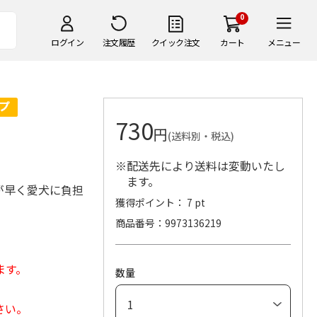
0
ログイン
注文履歴
クイック注文
カート
メニュー
730
円
(送料別・税込)
※配送先により送料は変動いたし
ます。
が早く愛犬に負担
獲得ポイント： 7 pt
商品番号
9973136219
ます。
数量
さい。