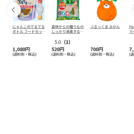
にゃんこのでるでる
森林からの贈りもの
ふるっくま みかん
Ha
ボトル フードセッ
しっかり消臭するひ
ラ
ト
のきの猫砂 7L
ー
5.0
（1）
1,080円
520円
700円
7
(送料別・税込)
(送料別・税込)
(送料別・税込)
(