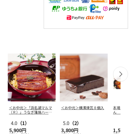
＜お中元＞「浜名湖マルマ
＜お中元＞横濱煉瓦８個入
本場さぬき
（Ｒ）」うなぎ蒲焼ハーフ
ん ３食
カット
4.0
（1）
5.0
（2）
5,900円
3,800円
1,500円