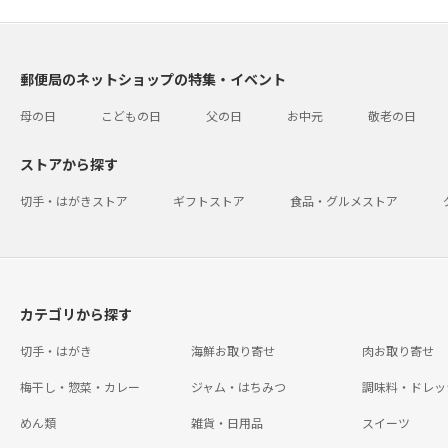
郵便局のネットショップの特集・イベント
母の日
こどもの日
父の日
お中元
敬老の日
ストアから探す
切手・はがきストア
ギフトストア
食品・グルメストア
カテゴリから探す
切手・はがき
海鮮お取り寄せ
肉お取り寄せ
梅干し・惣菜・カレー
ジャム・はちみつ
調味料・ドレッ
めん類
雑貨・日用品
スイーツ