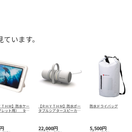
見ています。
ＹＴＨＭ】防水ケー
【ＲＨＹＴＨＭ】防水ポー
防水ドライバッグ
ブレット用） ９Ｙ
タブルシアタースピーカ
９Ｒ
…
ー ９ＹＹＡ
…
0円
22,000円
5,500円