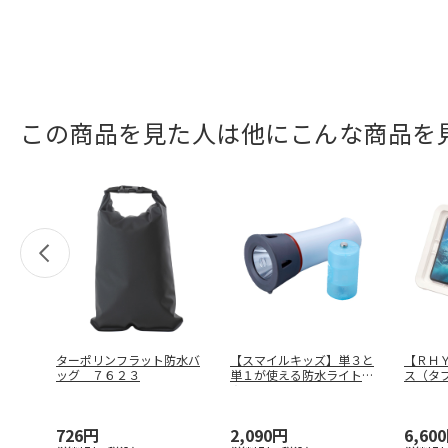
この商品を見た人は他にこんな商品を
ターポリンフラット防水バ
【スマイルキッズ】単３と
【ＲＨ
ッグ ７６２３
単１が使える防水ライト
ス（タ
ＡＨＬ－１
…
Ｙ０１
726円
2,090円
6,60