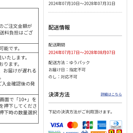
2024年07月10日～2028年07月31日
のご注文金額が
配送情報
カムカ
銀のスプーン パウ
ペット線香 虹のか
鈴虫の経木 3枚入
ーン
チ 健康に育つ子ね
なた フルーティフ
の送料負担はござ
ン型 S
こ用 まぐろ・かつ
ローラルの香り
おに
…
配送期間
可能です。
120円
590円
100円
2024年07月17日～2028年08月07日
)
(送料別・税込)
(送料別・税込)
(送料別・税込)
送いたします。
配送方法
ゆうパック
おります。
お届け日
指定不可
、お届けが遅れる
。
のし
対応不可
はご入金確認後の発
決済方法
詳細はこちら
画面で「10+」を
を押下してくださ
押下時の数量選択
下記の決済方法がご利用頂けます。