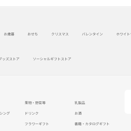
お歳暮
おせち
クリスマス
バレンタイン
ホワイト
グッズストア
ソーシャルギフトストア
果物・野菜等
乳製品
シング
ドリンク
お酒
フラワーギフト
書籍・カタログギフト