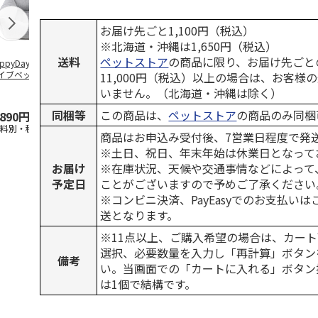
お届け先ごと1,100円（税込）
※北海道・沖縄は1,650円（税込）
送料
ペットストア
の商品に限り、お届け先ごと
ppyDays 2wayド
獣医師開発 ニオイ
デオトイレ 飛び散
無添加良品 
イブベッド グレ
をとる砂専用 猫ト
らない消臭・抗菌サ
ムデンタルコ
11,000円（税込）以上の場合は、お客様
イレ ナチュラルグ
ンド 4L
ぐるぐるボー
いません。（北海道・沖縄は除く）
レー
…
同梱等
この商品は、
ペットストア
の商品のみ同梱
,890円
1,550円
1,320円
470円
送料別・税込)
(送料別・税込)
(送料別・税込)
(送料別・税込
商品はお申込み受付後、7営業日程度で発
※土日、祝日、年末年始は休業日となって
お届け
※在庫状況、天候や交通事情などによって
予定日
ことがございますので予めご了承ください
※コンビニ決済、PayEasyでのお支払い
送となります。
※11点以上、ご購入希望の場合は、カート
選択、必要数量を入力し「再計算」ボタン
備考
い。当画面での「カートに入れる」ボタン
は1個で結構です。