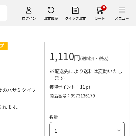
0
ログイン
注文履歴
クイック注文
カート
メニュー
1,110
円
(送料別・税込)
※配送先により送料は変動いたし
ます。
獲得ポイント： 11 pt
けのハサミタイプ
商品番号
9973136179
られます。
数量