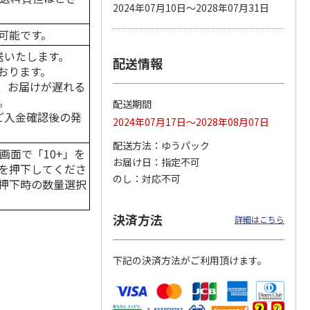
2024年07月10日～2028年07月31日
可能です。
送いたします。
配送情報
 パウ
無添加良品 カムカ
ペット線香 虹のか
CIAO 香り立つクラ
おります。
つ子ね
ムデンタルコーン
なた フルーティフ
ンキー ちゅ～る和
・かつ
ぐるぐるボーン型 S
ローラルの香り
えBOX とりささ
…
、お届けが遅れる
…
。
配送期間
470円
590円
380円
はご入金確認後の発
2024年07月17日～2028年08月07日
)
(送料別・税込)
(送料別・税込)
(送料別・税込)
配送方法
ゆうパック
画面で「10+」を
お届け日
指定不可
を押下してくださ
のし
対応不可
押下時の数量選択
決済方法
詳細はこちら
下記の決済方法がご利用頂けます。