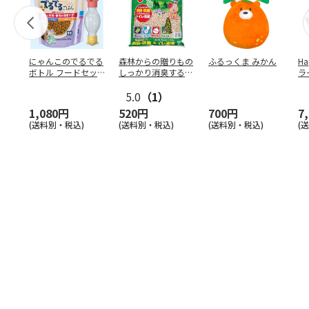
にゃんこのでるでる
森林からの贈りもの
ふるっくま みかん
Ha
ボトル フードセッ
しっかり消臭するひ
ラ
ト
のきの猫砂 7L
ー
5.0
（1）
1,080円
520円
700円
7
(送料別・税込)
(送料別・税込)
(送料別・税込)
(