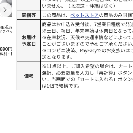
いません。（北海道・沖縄は除く）
同梱等
この商品は、
ペットストア
の商品のみ同梱
商品はお申込み受付後、7営業日程度で発
ppyDays 2wayド
獣医師開発 ニオイ
デオトイレ 飛び散
銀のスプーン
※土日、祝日、年末年始は休業日となって
イブベッド グレ
をとる砂専用 猫ト
らない消臭・抗菌サ
チ 健康に育
イレ ナチュラルグ
ンド 4L
こ用 まぐろ
お届け
※在庫状況、天候や交通事情などによって
レー
おに
…
予定日
ことがございますので予めご了承ください
,890円
1,550円
1,320円
120円
※コンビニ決済、PayEasyでのお支払い
送料別・税込)
(送料別・税込)
(送料別・税込)
(送料別・税込
送となります。
※11点以上、ご購入希望の場合は、カート
選択、必要数量を入力し「再計算」ボタン
備考
い。当画面での「カートに入れる」ボタン
は1個で結構です。