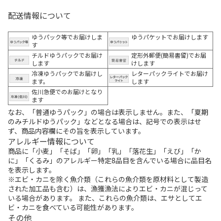
配送情報について
ゆうパック等でお届けしま
ゆうパケットでお届けします
す
チルドゆうパックでお届け
定形外郵便(簡易書留)でお届
します
けします
冷凍ゆうパックでお届けし
レターパックライトでお届け
ます。
します
佐川急便でのお届けとなり
ます
なお、「普通ゆうパック」の場合は表示しません。また、「夏期
のみチルドゆうパック」などとなる場合は、記号での表示はせ
ず、商品内容欄にその旨を表示しています。
アレルギー情報について
商品に「小麦」「そば」「卵」「乳」「落花生」「えび」「か
に」「くるみ」のアレルギー特定8品目を含んでいる場合に品目名
を表示します。
※エビ・カニを除く魚介類（これらの魚介類を原材料として製造
された加工品も含む）は、漁獲漁法によりエビ・カニが混じって
いる場合があります。 また、これらの魚介類は、エサとしてエ
ビ・カニを食べている可能性があります。
その他