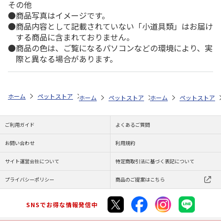
その他
商品写真はイメージです。
商品内容として記載されていない「小道具類」はお届け
する商品に含まれておりません。
商品の色は、ご覧になるパソコンなどの環境により、実
際と異なる場合があります。
ホーム
ペットストア
お手入れ
シャンプー・トリミング用品（猫用）
ホーム
ペットストア
ホーム
お手入れ
ペットストア
シャンプー
ご利用ガイド
よくあるご質問
お問い合わせ
利用規約
サイト運営会社について
特定商取引法に基づく表記について
プライバシーポリシー
商品のご提案はこちら
SNSでお得な情報発信中