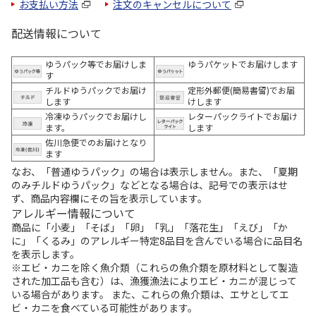
お支払い方法
注文のキャンセルについて
配送情報について
ゆうパック等でお届けしま
ゆうパケットでお届けします
す
チルドゆうパックでお届け
定形外郵便(簡易書留)でお届
します
けします
冷凍ゆうパックでお届けし
レターパックライトでお届け
ます。
します
佐川急便でのお届けとなり
ます
なお、「普通ゆうパック」の場合は表示しません。また、「夏期
のみチルドゆうパック」などとなる場合は、記号での表示はせ
ず、商品内容欄にその旨を表示しています。
アレルギー情報について
商品に「小麦」「そば」「卵」「乳」「落花生」「えび」「か
に」「くるみ」のアレルギー特定8品目を含んでいる場合に品目名
を表示します。
※エビ・カニを除く魚介類（これらの魚介類を原材料として製造
された加工品も含む）は、漁獲漁法によりエビ・カニが混じって
いる場合があります。 また、これらの魚介類は、エサとしてエ
ビ・カニを食べている可能性があります。