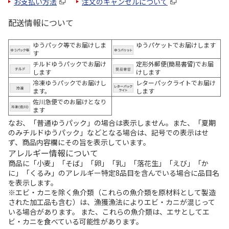
お支払い方法
注文のキャンセルについて
配送情報について
ゆうパック等でお届けしま
ゆうパケットでお届けします
す
チルドゆうパックでお届け
定形外郵便(簡易書留)でお届
します
けします
冷凍ゆうパックでお届けし
レターパックライトでお届け
ます。
します
佐川急便でのお届けとなり
ます
なお、「普通ゆうパック」の場合は表示しません。また、「夏期
のみチルドゆうパック」などとなる場合は、記号での表示はせ
ず、商品内容欄にその旨を表示しています。
アレルギー情報について
商品に「小麦」「そば」「卵」「乳」「落花生」「えび」「か
に」「くるみ」のアレルギー特定8品目を含んでいる場合に品目名
を表示します。
※エビ・カニを除く魚介類（これらの魚介類を原材料として製造
された加工品も含む）は、漁獲漁法によりエビ・カニが混じって
いる場合があります。 また、これらの魚介類は、エサとしてエ
ビ・カニを食べている可能性があります。