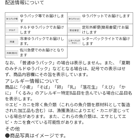
配送情報について
ゆうパック等でお届けしま
ゆうパケットでお届けします
す
チルドゆうパックでお届け
定形外郵便(簡易書留)でお届
します
けします
冷凍ゆうパックでお届けし
レターパックライトでお届け
ます。
します
佐川急便でのお届けとなり
ます
なお、「普通ゆうパック」の場合は表示しません。また、「夏期
のみチルドゆうパック」などとなる場合は、記号での表示はせ
ず、商品内容欄にその旨を表示しています。
アレルギー情報について
商品に「小麦」「そば」「卵」「乳」「落花生」「えび」「か
に」「くるみ」のアレルギー特定8品目を含んでいる場合に品目名
を表示します。
※エビ・カニを除く魚介類（これらの魚介類を原材料として製造
された加工品も含む）は、漁獲漁法によりエビ・カニが混じって
いる場合があります。 また、これらの魚介類は、エサとしてエ
ビ・カニを食べている可能性があります。
その他
商品写真はイメージです。