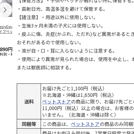
【保管方法】・子供やペットが触れない所に保管する
・直射日光、高温多湿を避けて保管する。
【諸注意】・用途以外に使用しない。
・生後3ヶ月未満の子犬には使用しない。
ppyDays 2wayド
獣医師開発 ニオイ
デオトイレ 飛び散
銀のスプーン
イブベッド グレ
をとる砂専用 猫ト
らない消臭・抗菌サ
チ 健康に育
・皮ふに傷、炎症(かぶれ、ただれ)など異常があると
イレ ナチュラルグ
ンド 4L
こ用 まぐろ
レー
おに
…
おそれがあるので使用しない。
,890円
1,550円
1,320円
120円
・液が目・口・耳に入らないように注意する。
送料別・税込)
(送料別・税込)
(送料別・税込)
(送料別・税込
・使用により異常が見られた場合は、使用を中止し、
または獣医師に相談する。
お届け先ごと1,100円（税込）
※北海道・沖縄は1,650円（税込）
送料
ペットストア
の商品に限り、お届け先ごと
11,000円（税込）以上の場合は、お客様
いません。（北海道・沖縄は除く）
同梱等
この商品は、
ペットストア
の商品のみ同梱
商品はお申込み受付後、7営業日程度で発