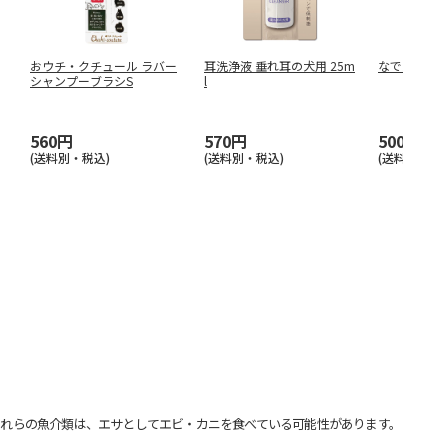
おウチ・クチュール ラバー
耳洗浄液 垂れ耳の犬用 25m
なで犬(わん
シャンプーブラシS
l
560円
570円
500円
(送料別・税込)
(送料別・税込)
(送料別・税込
れらの魚介類は、エサとしてエビ・カニを食べている可能性があります。