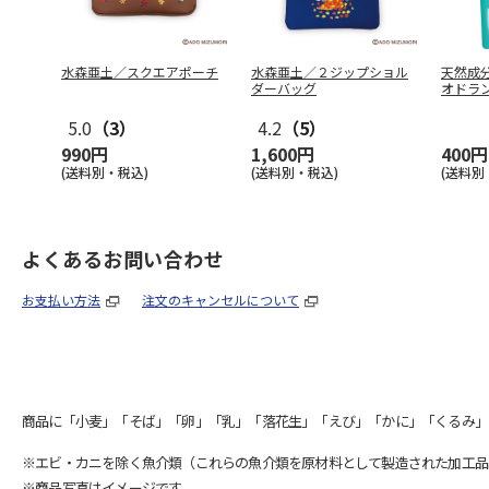
水森亜土／スクエアポーチ
水森亜土／２ジップショル
天然成
ダーバッグ
オドラ
24
…
5.0
（3）
4.2
（5）
990円
1,600円
400円
(送料別・税込)
(送料別・税込)
(送料別
よくあるお問い合わせ
お支払い方法
注文のキャンセルについて
商品に「小麦」「そば」「卵」「乳」「落花生」「えび」「かに」「くるみ」
※エビ・カニを除く魚介類（これらの魚介類を原材料として製造された加工品
※商品写真はイメージです。