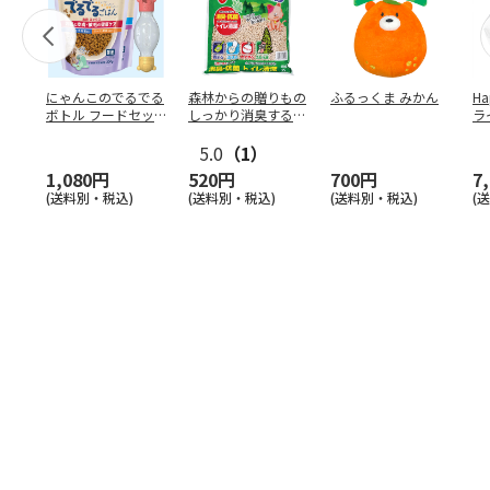
にゃんこのでるでる
森林からの贈りもの
ふるっくま みかん
Ha
ボトル フードセッ
しっかり消臭するひ
ラ
ト
のきの猫砂 7L
ー
5.0
（1）
1,080円
520円
700円
7
(送料別・税込)
(送料別・税込)
(送料別・税込)
(