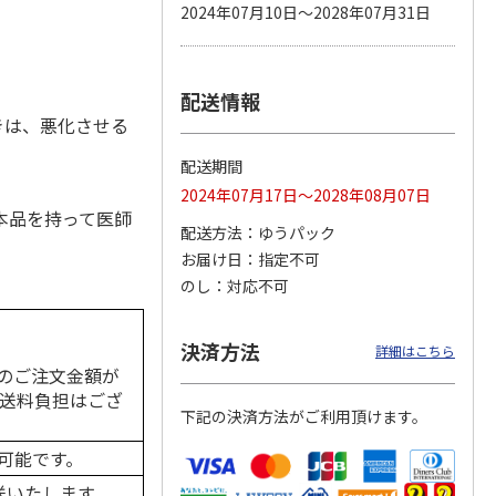
。
2024年07月10日～2028年07月31日
配送情報
 パウ
無添加良品 カムカ
ペット線香 虹のか
CIAO 香り立つクラ
つ子ね
ムデンタルコーン
なた フルーティフ
ンキー ちゅ～る和
きは、悪化させる
・かつ
ぐるぐるボーン型 S
ローラルの香り
えBOX とりささ
…
…
配送期間
470円
590円
380円
2024年07月17日～2028年08月07日
)
(送料別・税込)
(送料別・税込)
(送料別・税込)
本品を持って医師
配送方法
ゆうパック
お届け日
指定不可
のし
対応不可
決済方法
詳細はこちら
のご注文金額が
の送料負担はござ
下記の決済方法がご利用頂けます。
可能です。
送いたします。