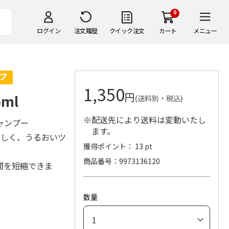
0
ログイン
注文履歴
クイック注文
カート
メニュー
1,350
円
ml
(送料別・税込)
※配送先により送料は変動いたし
ャンプー
ます。
さしく、うるおいツ
獲得ポイント： 13 pt
商品番号
9973136120
間を短縮できま
数量