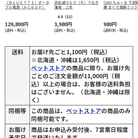
〈ＢＬＵＥＴＴＩ〉ポータ
浜名湖マルマ（Ｒ）うなぎ
CIAO ちゅ～る 下
ブル電源（ＡＣ６０Ｐ）
蒲焼 ２本
慮 まぐろ海鮮ミック
4g×20本
4.8
（11）
129,800円
3,980円
980円
(送料・税込)
(送料・税込)
(送料別・税込)
送料
お届け先ごと1,100円（税込）
※北海道・沖縄は1,650円（税込）
ペットストア
の商品に限り、お届け先
ごとのご注文金額が11,000円（税
込）以上の場合は、お客様の送料負担
はございません。（北海道・沖縄は除
く）
同梱等
この商品は、
ペットストア
の商品のみ
同梱可能です。
お届け
商品はお申込み受付後、7営業日程度
予定日
で発送いたします。