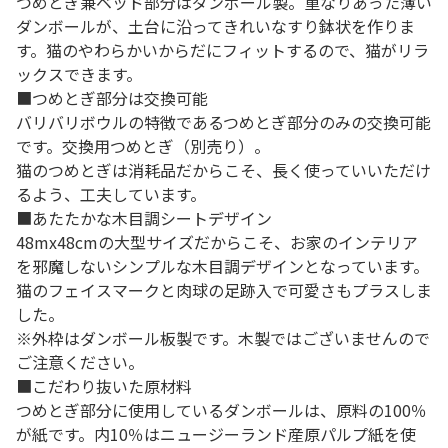
つめとぎ兼ベッド部分はダンボール製。重なりあった薄い
ダンボールが、土台に沿ってきれいなすり鉢状を作りま
す。猫のやわらかいからだにフィットするので、猫がリラ
ックスできます。
■つめとぎ部分は交換可能
バリバリボウルの特徴であるつめとぎ部分のみの交換可能
です。交換用つめとぎ（別売り）。
猫のつめとぎは消耗品だからこそ、長く使っていいただけ
るよう、工夫しています。
■あたたかな木目調シートデザイン
48mx48cmの大型サイズだからこそ、お家のインテリア
を邪魔しないシンプルな木目調デザインとなっています。
猫のフェイスマークと肉球の足跡入で可愛さもプラスしま
した。
※外枠はダンボール板製です。木製ではございませんので
ご注意ください。
■こだわり抜いた原材料
つめとぎ部分に使用しているダンボールは、原料の100％
が紙です。内10％はニュージーランド産原パルプ紙を使