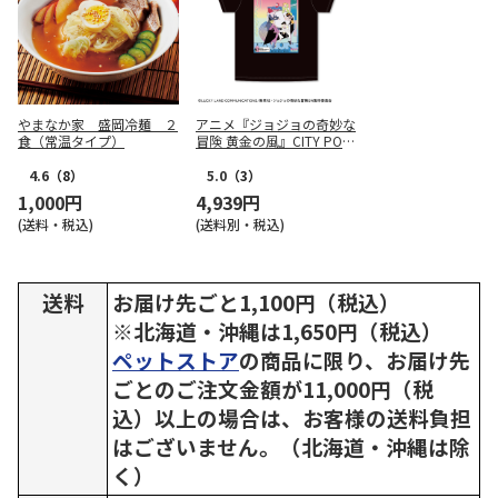
やまなか家 盛岡冷麺 ２
アニメ『ジョジョの奇妙な
食（常温タイプ）
冒険 黄金の風』CITY POP
Tee Mサイズ
4.6
（8）
5.0
（3）
1,000円
4,939円
(送料・税込)
(送料別・税込)
送料
お届け先ごと1,100円（税込）
※北海道・沖縄は1,650円（税込）
ペットストア
の商品に限り、お届け先
ごとのご注文金額が11,000円（税
込）以上の場合は、お客様の送料負担
はございません。（北海道・沖縄は除
く）