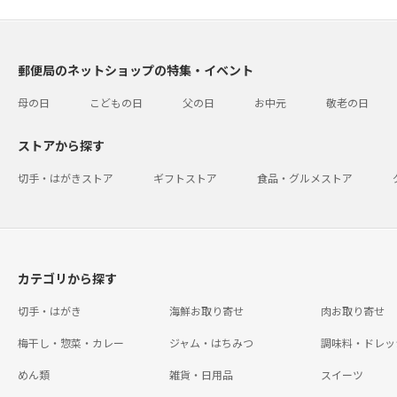
郵便局のネットショップの特集・イベント
母の日
こどもの日
父の日
お中元
敬老の日
ストアから探す
切手・はがきストア
ギフトストア
食品・グルメストア
カテゴリから探す
切手・はがき
海鮮お取り寄せ
肉お取り寄せ
梅干し・惣菜・カレー
ジャム・はちみつ
調味料・ドレッ
めん類
雑貨・日用品
スイーツ