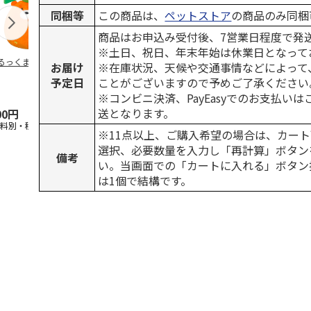
同梱等
この商品は、
ペットストア
の商品のみ同梱
商品はお申込み受付後、7営業日程度で発
※土日、祝日、年末年始は休業日となって
るっくま みかん
デオトイレ 飛び散
獣医師開発 ニオイ
無添加良品 
お届け
※在庫状況、天候や交通事情などによって
らない消臭・抗菌サ
をとる砂専用 猫ト
ムデンタルコ
予定日
ことがございますので予めご了承ください
ンド 4L
イレ ナチュラルグ
ぐるぐるボー
レー
…
※コンビニ決済、PayEasyでのお支払い
送となります。
00円
1,320円
1,550円
470円
送料別・税込)
(送料別・税込)
(送料別・税込)
(送料別・税込
※11点以上、ご購入希望の場合は、カート
選択、必要数量を入力し「再計算」ボタン
備考
い。当画面での「カートに入れる」ボタン
は1個で結構です。