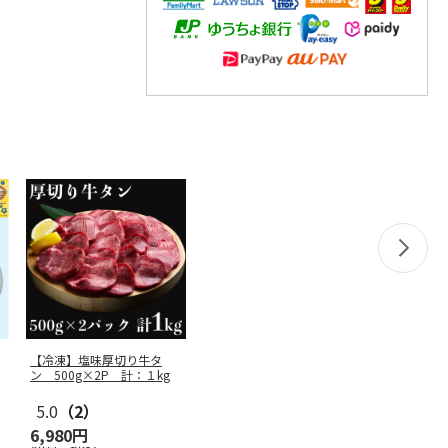
【冷凍】塩味厚切り牛タ
ン 500g×2P 計：１kg
5.0
（2）
6,980円