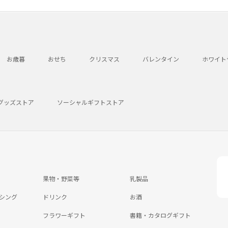
お歳暮
おせち
クリスマス
バレンタイン
ホワイト
グッズストア
ソーシャルギフトストア
果物・野菜等
乳製品
シング
ドリンク
お酒
フラワーギフト
書籍・カタログギフト