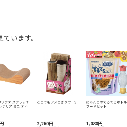
見ています。
リソファ スクラッチ
どこでもツメとぎタワーS
にゃんこのでるでるボトル
ンテリア ミニ ティ
フードセット
0円
2,260円
1,080円