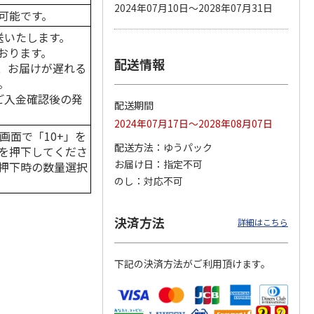
2024年07月10日～2028年07月31日
可能です。
送いたします。
おります。
配送情報
カムカ
銀のスプーン パウ
ペット線香 虹のか
CIAO 香り立つクラ
、お届けが遅れる
ーン
チ 健康に育つ子ね
なた フルーティフ
ンキー ちゅ～る和
。
ン型 S
こ用 まぐろ・かつ
ローラルの香り
えBOX とりささ
…
おに
…
はご入金確認後の発
配送期間
120円
590円
380円
2024年07月17日～2028年08月07日
)
(送料別・税込)
(送料別・税込)
(送料別・税込)
画面で「10+」を
配送方法
ゆうパック
を押下してくださ
お届け日
指定不可
押下時の数量選択
のし
対応不可
決済方法
詳細はこちら
下記の決済方法がご利用頂けます。