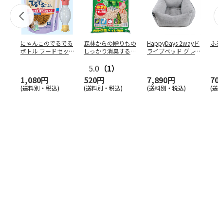
にゃんこのでるでる
森林からの贈りもの
HappyDays 2wayド
ふ
ボトル フードセッ
しっかり消臭するひ
ライブベッド グレ
ト
のきの猫砂 7L
ー
5.0
（1）
1,080円
520円
7,890円
7
(送料別・税込)
(送料別・税込)
(送料別・税込)
(