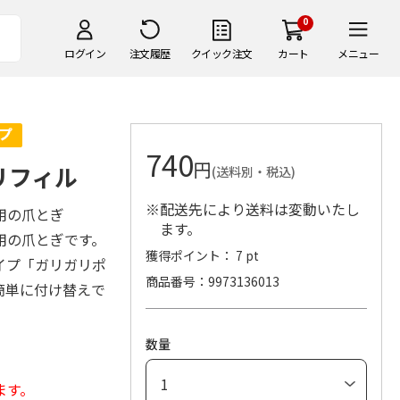
0
ログイン
注文履歴
クイック注文
カート
メニュー
740
円
リフィル
(送料別・税込)
※配送先により送料は変動いたし
用の爪とぎ
ます。
用の爪とぎです。
獲得ポイント： 7 pt
イプ「ガリガリポ
商品番号
9973136013
簡単に付け替えで
数量
ます。