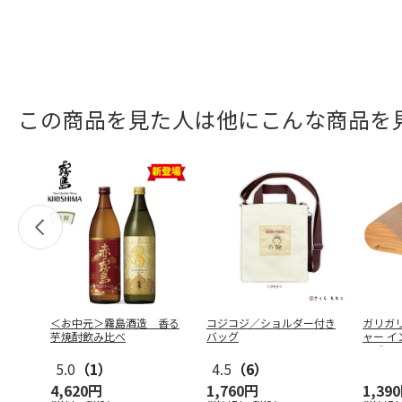
この商品を見た人は他にこんな商品を
＜お中元＞霧島酒造 香る
コジコジ／ショルダー付き
ガリガ
芋焼酎飲み比べ
バッグ
ャー イ
ーブ
…
5.0
（1）
4.5
（6）
4,620円
1,760円
1,39