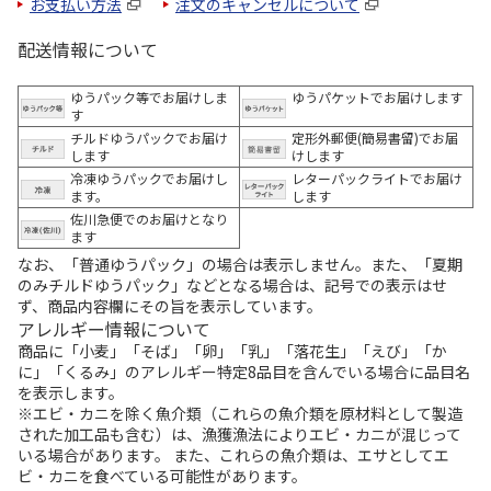
お支払い方法
注文のキャンセルについて
配送情報について
ゆうパック等でお届けしま
ゆうパケットでお届けします
す
チルドゆうパックでお届け
定形外郵便(簡易書留)でお届
します
けします
冷凍ゆうパックでお届けし
レターパックライトでお届け
ます。
します
佐川急便でのお届けとなり
ます
なお、「普通ゆうパック」の場合は表示しません。また、「夏期
のみチルドゆうパック」などとなる場合は、記号での表示はせ
ず、商品内容欄にその旨を表示しています。
アレルギー情報について
商品に「小麦」「そば」「卵」「乳」「落花生」「えび」「か
に」「くるみ」のアレルギー特定8品目を含んでいる場合に品目名
を表示します。
※エビ・カニを除く魚介類（これらの魚介類を原材料として製造
された加工品も含む）は、漁獲漁法によりエビ・カニが混じって
いる場合があります。 また、これらの魚介類は、エサとしてエ
ビ・カニを食べている可能性があります。