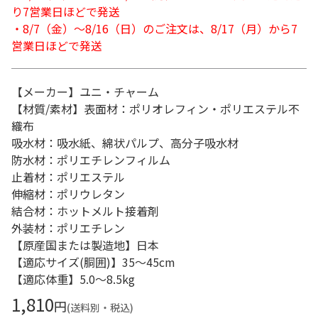
り7営業日ほどで発送
・8/7（金）～8/16（日）のご注文は、8/17（月）から7
営業日ほどで発送
【メーカー】ユニ・チャーム
【材質/素材】表面材：ポリオレフィン・ポリエステル不
織布
吸水材：吸水紙、綿状パルプ、高分子吸水材
防水材：ポリエチレンフィルム
止着材：ポリエステル
伸縮材：ポリウレタン
結合材：ホットメルト接着剤
外装材：ポリエチレン
【原産国または製造地】日本
【適応サイズ(胴囲)】35～45cm
【適応体重】5.0～8.5kg
1,810
円
(送料別・税込)