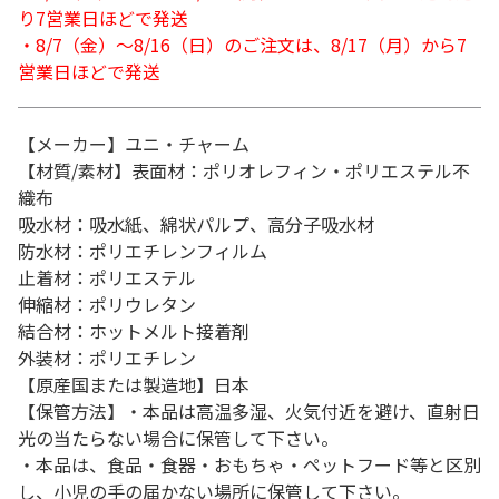
り7営業日ほどで発送
・8/7（金）～8/16（日）のご注文は、8/17（月）から7
営業日ほどで発送
【メーカー】ユニ・チャーム
【材質/素材】表面材：ポリオレフィン・ポリエステル不
織布
吸水材：吸水紙、綿状パルプ、高分子吸水材
防水材：ポリエチレンフィルム
止着材：ポリエステル
伸縮材：ポリウレタン
結合材：ホットメルト接着剤
外装材：ポリエチレン
【原産国または製造地】日本
【保管方法】・本品は高温多湿、火気付近を避け、直射日
光の当たらない場合に保管して下さい。
・本品は、食品・食器・おもちゃ・ペットフード等と区別
し、小児の手の届かない場所に保管して下さい。