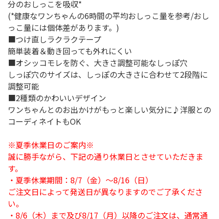
分のおしっこを吸収*
(*健康なワンちゃんの6時間の平均おしっこ量を参考/おし
っこ量には個体差があります。)
■つけ直しラクラクテープ
簡単装着＆動き回っても外れにくい
■オシッコモレを防ぐ、大きさ調整可能なしっぽ穴
しっぽ穴のサイズは、しっぽの大きさに合わせて2段階に
調整可能
■2種類のかわいいデザイン
ワンちゃんとのお出かけがもっと楽しい気分に♪洋服との
コーディネイトもOK
※夏季休業日のご案内※
誠に勝手ながら、下記の通り休業日とさせていただきま
す。
・夏季休業期間：8/7（金）～8/16（日）
ご注文日によって発送日が異なりますのでご了承くださ
い。
・8/6（木）まで及び8/17（月）以降のご注文は、通常通