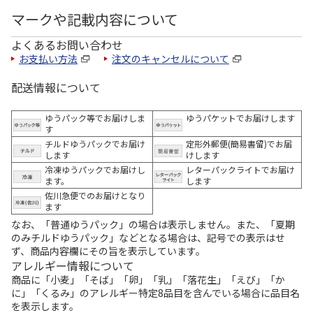
マークや記載内容について
よくあるお問い合わせ
お支払い方法
注文のキャンセルについて
配送情報について
ゆうパック等でお届けしま
ゆうパケットでお届けします
す
チルドゆうパックでお届け
定形外郵便(簡易書留)でお届
します
けします
冷凍ゆうパックでお届けし
レターパックライトでお届け
ます。
します
佐川急便でのお届けとなり
ます
なお、「普通ゆうパック」の場合は表示しません。また、「夏期
のみチルドゆうパック」などとなる場合は、記号での表示はせ
ず、商品内容欄にその旨を表示しています。
アレルギー情報について
商品に「小麦」「そば」「卵」「乳」「落花生」「えび」「か
に」「くるみ」のアレルギー特定8品目を含んでいる場合に品目名
を表示します。