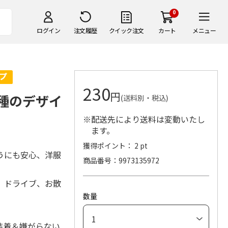
0
ログイン
注文履歴
クイック注文
カート
メニュー
230
円
4種のデザイ
(送料別・税込)
※配送先により送料は変動いたし
ます。
獲得ポイント： 2 pt
うにも安心、洋服
商品番号
9973135972
、ドライブ、お散
数量
装着＆嫌がらない