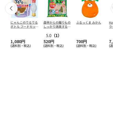
にゃんこのでるでる
森林からの贈りもの
ふるっくま みかん
Ha
ボトル フードセッ
しっかり消臭するひ
ラ
ト
のきの猫砂 7L
ー
5.0
（1）
1,080円
520円
700円
7
(送料別・税込)
(送料別・税込)
(送料別・税込)
(