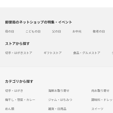
郵便局のネットショップの特集・イベント
母の日
こどもの日
父の日
お中元
敬老の日
ストアから探す
切手・はがきストア
ギフトストア
食品・グルメストア
カテゴリから探す
切手・はがき
海鮮お取り寄せ
肉お取り寄せ
梅干し・惣菜・カレー
ジャム・はちみつ
調味料・ドレッ
めん類
雑貨・日用品
スイーツ