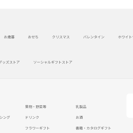
お歳暮
おせち
クリスマス
バレンタイン
ホワイト
グッズストア
ソーシャルギフトストア
果物・野菜等
乳製品
シング
ドリンク
お酒
フラワーギフト
書籍・カタログギフト