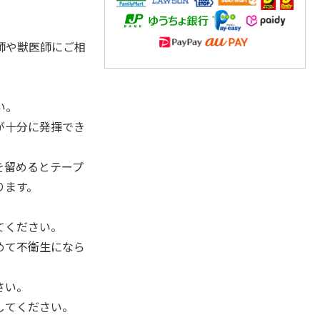
。
師や獣医師にご相
い。
が十分に発揮でき
を留めるとテープ
ります。
てください。
めて不衛生になら
さい。
してください。