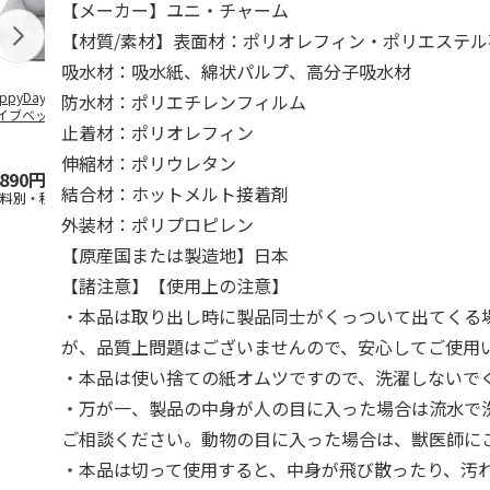
【メーカー】ユニ・チャーム
【材質/素材】表面材：ポリオレフィン・ポリエステル
吸水材：吸水紙、綿状パルプ、高分子吸水材
ppyDays 2wayド
獣医師開発 ニオイ
デオトイレ 飛び散
無添加良品 
防水材：ポリエチレンフィルム
イブベッド グレ
をとる砂専用 猫ト
らない消臭・抗菌サ
ムデンタルコ
止着材：ポリオレフィン
イレ ナチュラルグ
ンド 4L
ぐるぐるボー
レー
…
伸縮材：ポリウレタン
,890円
1,550円
1,320円
470円
結合材：ホットメルト接着剤
送料別・税込)
(送料別・税込)
(送料別・税込)
(送料別・税込
外装材：ポリプロピレン
【原産国または製造地】日本
【諸注意】【使用上の注意】
・本品は取り出し時に製品同士がくっついて出てくる
が、品質上問題はございませんので、安心してご使用
・本品は使い捨ての紙オムツですので、洗濯しないで
・万が一、製品の中身が人の目に入った場合は流水で
ご相談ください。動物の目に入った場合は、獣医師に
・本品は切って使用すると、中身が飛び散ったり、汚