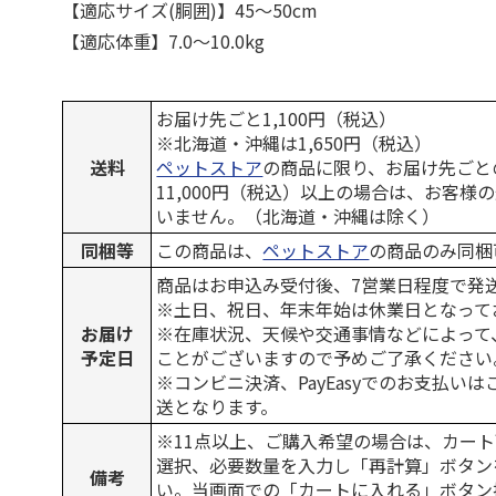
【適応サイズ(胴囲)】45～50cm
【適応体重】7.0～10.0kg
お届け先ごと1,100円（税込）
※北海道・沖縄は1,650円（税込）
送料
ペットストア
の商品に限り、お届け先ごと
11,000円（税込）以上の場合は、お客様
いません。（北海道・沖縄は除く）
同梱等
この商品は、
ペットストア
の商品のみ同梱
商品はお申込み受付後、7営業日程度で発
※土日、祝日、年末年始は休業日となって
お届け
※在庫状況、天候や交通事情などによって
予定日
ことがございますので予めご了承ください
※コンビニ決済、PayEasyでのお支払い
送となります。
※11点以上、ご購入希望の場合は、カート
選択、必要数量を入力し「再計算」ボタン
備考
い。当画面での「カートに入れる」ボタン