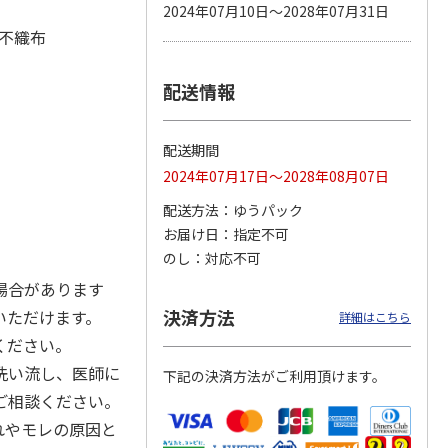
2024年07月10日～2028年07月31日
不織布
配送情報
カムカ
銀のスプーン パウ
ペット線香 虹のか
CIAO 香り立つクラ
ーン
チ 健康に育つ子ね
なた フルーティフ
ンキー ちゅ～る和
ン型 S
こ用 まぐろ・かつ
ローラルの香り
えBOX とりささ
…
おに
…
配送期間
120円
590円
380円
2024年07月17日～2028年08月07日
)
(送料別・税込)
(送料別・税込)
(送料別・税込)
配送方法
ゆうパック
お届け日
指定不可
のし
対応不可
場合があります
決済方法
いただけます。
詳細はこちら
ください。
洗い流し、医師に
下記の決済方法がご利用頂けます。
ご相談ください。
れやモレの原因と