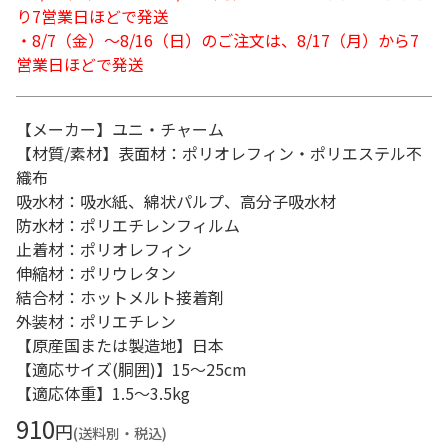
り7営業日ほどで発送
・8/7（金）～8/16（日）のご注文は、8/17（月）から7
営業日ほどで発送
【メーカー】ユニ・チャーム
【材質/素材】表面材：ポリオレフィン・ポリエステル不
織布
吸水材：吸水紙、綿状パルプ、高分子吸水材
防水材：ポリエチレンフィルム
止着材：ポリオレフィン
伸縮材：ポリウレタン
結合材：ホットメルト接着剤
外装材：ポリエチレン
【原産国または製造地】日本
【適応サイズ(胴囲)】15～25cm
【適応体重】1.5～3.5kg
910
円
(送料別・税込)