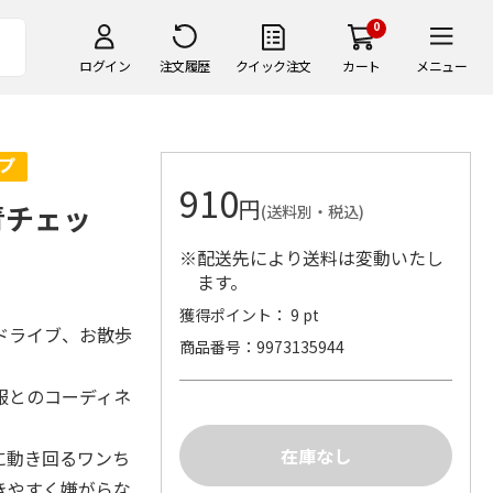
0
ログイン
注文履歴
クイック注文
カート
メニュー
910
円
青チェッ
(送料別・税込)
※配送先により送料は変動いたし
ます。
獲得ポイント： 9 pt
ドライブ、お散歩
商品番号
9973135944
服とのコーディネ
に動き回るワンち
きやすく嫌がらな