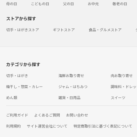
母の日
こどもの日
父の日
お中元
敬老の日
ストアから探す
切手・はがきストア
ギフトストア
食品・グルメストア
カテゴリから探す
切手・はがき
海鮮お取り寄せ
肉お取り寄せ
梅干し・惣菜・カレー
ジャム・はちみつ
調味料・ドレッ
めん類
雑貨・日用品
スイーツ
ご利用ガイド
よくあるご質問
お問い合わせ
利用規約
サイト運営会社について
特定商取引法に基づく表記について