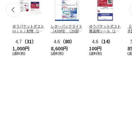
ゆうパケットポスト
レターパックライト
ゆうパケットポスト
【
ｍｉｎｉ封筒（1個
（430円）（20部セ
発送用シール（1個
手
（50枚）セット）
ット）
（20枚）セット）
ン
4.7
（31）
4.6
（80）
4.6
（14）
1,000円
8,600円
100円
8
(送料別)
(送料別)
(送料別)
(