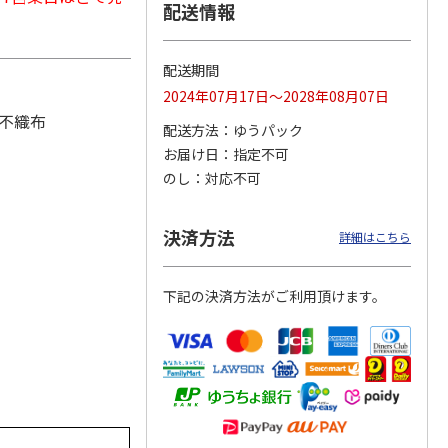
配送情報
配送期間
つぶら
【グリーティング切
【グリーティング切
【のり式】110円普
2024年07月17日～2028年08月07日
ーズ
手】ハッピーグリー
手】グリーティング
通切手・千鳥（1シ
不織布
ティング（110円）
（シンプル）（110
ート100枚）
配送方法
ゆうパック
1）
5.0
（2）
円
4.8
…
（11）
4.6
（7）
お届け日
指定不可
1,100円
5,500円
11,000円
のし
対応不可
(送料別)
(送料別)
(送料別)
決済方法
詳細はこちら
下記の決済方法がご利用頂けます。