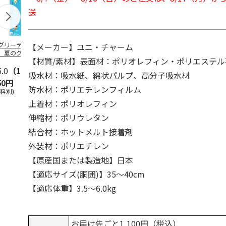
送
グリーティング切
【グリーティング切
レターパックプラス
＜お中元＞新
【メーカー】ユニ・チャーム
】夏のグリーティ
手】夏のグリーティ
（600円）（20部セ
なオールスタ
【材質/素材】表面材：ポリオレフィン・ポリエステル
グ（85円）
ング（110円）
ット）
5.0
（10）
5.0
（17）
4.8
（24）
4.8
（19
吸水材：吸水紙、綿状パルプ、高分子吸水材
50円
1,100円
12,000円
3,780円
防水材：ポリエチレンフィルム
送料別)
(送料別)
(送料別)
(送料・税込)
止着材：ポリオレフィン
伸縮材：ポリウレタン
結合材：ホットメルト接着剤
外装材：ポリエチレン
【原産国または製造地】日本
【適応サイズ(胴囲)】35～40cm
【適応体重】3.5～6.0kg
お届け先ごと1,100円（税込）