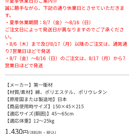
※夏季休業日のご案内※
誠に勝手ながら、下記の通り休業日とさせていただきま
す。
・夏季休業期間：8/7（金）～8/16（日）
ご注文日によって発送日が異なりますのでご了承くださ
い。
・8/6（木）まで及び8/17（月）以降のご注文は、通常通
り7営業日ほどで発送
・8/7（金）～8/16（日）のご注文は、8/17（月）から7
営業日ほどで発送
【メーカー】第一衛材
【材質/素材】綿、ポリエステル、ポリウレタン
【原産国または製造地】日本
【商品使用時サイズ】150×45×215
【適応サイズ(胴囲)】45～65cm
【適応体重】12～25kg
1,430
円
(送料別・税込)