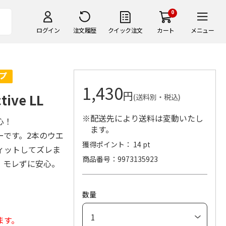
0
ログイン
注文履歴
クイック注文
カート
メニュー
1,430
円
ve LL
(送料別・税込)
※配送先により送料は変動いたし
心！
ます。
ーです。2本のウエ
獲得ポイント： 14 pt
ィットしてズレま
商品番号
9973135923
、モレずに安心。
数量
ます。