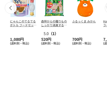
にゃんこのでるでる
森林からの贈りもの
ふるっくま みかん
Ha
ボトル フードセッ
しっかり消臭するひ
ラ
ト
のきの猫砂 7L
ー
5.0
（1）
1,080円
520円
700円
7
(送料別・税込)
(送料別・税込)
(送料別・税込)
(