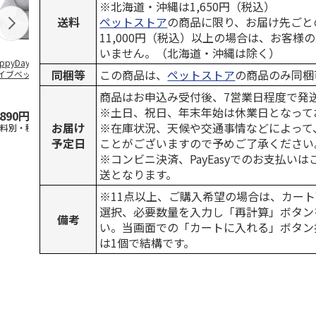
※北海道・沖縄は1,650円（税込）
送料
ペットストア
の商品に限り、お届け先ごと
11,000円（税込）以上の場合は、お客様
いません。（北海道・沖縄は除く）
ppyDays 2wayド
獣医師開発 ニオイ
デオトイレ 飛び散
無添加良品 
同梱等
この商品は、
ペットストア
の商品のみ同梱
イブベッド グレ
をとる砂専用 猫ト
らない消臭・抗菌サ
ムデンタルコ
イレ ナチュラルグ
ンド 4L
ぐるぐるボー
商品はお申込み受付後、7営業日程度で発
レー
…
※土日、祝日、年末年始は休業日となって
,890円
1,550円
1,320円
470円
お届け
※在庫状況、天候や交通事情などによって
送料別・税込)
(送料別・税込)
(送料別・税込)
(送料別・税込
予定日
ことがございますので予めご了承ください
※コンビニ決済、PayEasyでのお支払い
送となります。
※11点以上、ご購入希望の場合は、カート
選択、必要数量を入力し「再計算」ボタン
備考
い。当画面での「カートに入れる」ボタン
は1個で結構です。