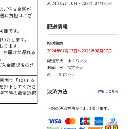
2024年07月10日～2028年07月31日
のご注文金額が
の送料負担はござ
配送情報
カムカ
銀のスプーン パウ
ペット線香 虹のか
鈴虫の経木 3枚入
可能です。
ーン
チ 健康に育つ子ね
なた フルーティフ
ン型 S
こ用 まぐろ・かつ
ローラルの香り
送いたします。
おに
…
配送期間
おります。
120円
590円
100円
2024年07月17日～2028年08月07日
、お届けが遅れる
)
(送料別・税込)
(送料別・税込)
(送料別・税込)
。
配送方法
ゆうパック
はご入金確認後の発
お届け日
指定不可
のし
対応不可
画面で「10+」を
を押下してくださ
決済方法
詳細はこちら
押下時の数量選択
下記の決済方法がご利用頂けます。