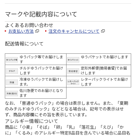
マークや記載内容について
よくあるお問い合わせ
お支払い方法
注文のキャンセルについて
配送情報について
ゆうパック等でお届けしま
ゆうパケットでお届けします
す
チルドゆうパックでお届け
定形外郵便(簡易書留)でお届
します
けします
冷凍ゆうパックでお届けし
レターパックライトでお届け
ます。
します
佐川急便でのお届けとなり
ます
なお、「普通ゆうパック」の場合は表示しません。また、「夏期
のみチルドゆうパック」などとなる場合は、記号での表示はせ
ず、商品内容欄にその旨を表示しています。
アレルギー情報について
商品に「小麦」「そば」「卵」「乳」「落花生」「えび」「か
に」「くるみ」のアレルギー特定8品目を含んでいる場合に品目名