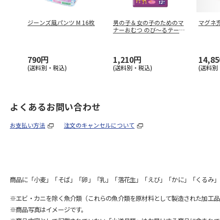
ジーンズ風パンツ M 16枚
男の子＆女の子のためのマ
マグネ
ナーおむつ のび～るテープ
LL
…
790円
1,210円
14,8
(送料別・税込)
(送料別・税込)
(送料別
よくあるお問い合わせ
お支払い方法
注文のキャンセルについて
商品に「小麦」「そば」「卵」「乳」「落花生」「えび」「かに」「くるみ」
※エビ・カニを除く魚介類（これらの魚介類を原材料として製造された加工品
※商品写真はイメージです。