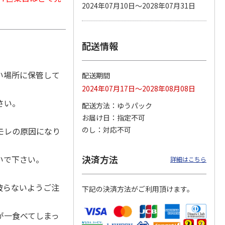
2024年07月10日～2028年07月31日
配送情報
 パウ
無添加良品 カムカ
ペット線香 虹のか
CIAO 香り立つクラ
つ子ね
ムデンタルコーン
なた フルーティフ
ンキー ちゅ～る和
・かつ
ぐるぐるボーン型 S
ローラルの香り
えBOX とりささ
…
…
い場所に保管して
配送期間
470円
590円
380円
2024年07月17日～2028年08月08日
)
(送料別・税込)
(送料別・税込)
(送料別・税込)
さい。
配送方法
ゆうパック
お届け日
指定不可
のし
対応不可
モレの原因になり
決済方法
いで下さい。
詳細はこちら
破らないようご注
下記の決済方法がご利用頂けます。
が一食べてしまっ