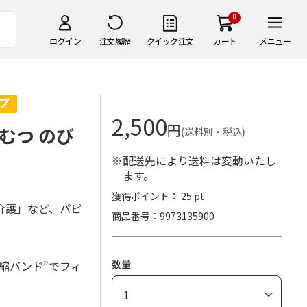
0
ログイン
注文履歴
クイック注文
カート
メニュー
2,500
円
むつ のび
(送料別・税込)
※配送先により送料は変動いたし
ます。
獲得ポイント： 25 pt
介護」など、パピ
商品番号
9973135900
。
数量
縮バンド”でフィ