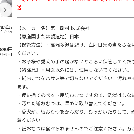
送
ppyDays 2wayド
獣医師開発 ニオイ
デオトイレ 飛び散
銀のスプーン
【メーカー名】第一衛材 株式会社
イブベッド グレ
をとる砂専用 猫ト
らない消臭・抗菌サ
チ 健康に育
【原産国または製造地】日本
イレ ナチュラルグ
ンド 4L
こ用 まぐろ
レー
おに
…
【保管方法】・高温多湿は避け、直射日光の当たらな
,890円
1,550円
1,320円
120円
ください。
送料別・税込)
(送料別・税込)
(送料別・税込)
(送料別・税込
・お子様や愛犬の手の届かないところに保管してくだ
【諸注意】・用途以外には、使用しないでください。
・紙おむつをハサミ等で切らないでください。汚れや
ます。
・使い捨てのペット用紙おむつですので、洗濯はしな
・汚れた紙おむつは、早めに取り替えてください。
・愛犬が、紙おむつをかんだり、ひっかいたりして、
意ください。
・紙おむつは食べられませんのでご注意ください。万