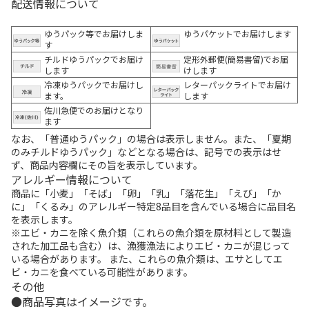
配送情報について
ゆうパック等でお届けしま
ゆうパケットでお届けします
す
チルドゆうパックでお届け
定形外郵便(簡易書留)でお届
します
けします
冷凍ゆうパックでお届けし
レターパックライトでお届け
ます。
します
佐川急便でのお届けとなり
ます
なお、「普通ゆうパック」の場合は表示しません。また、「夏期
のみチルドゆうパック」などとなる場合は、記号での表示はせ
ず、商品内容欄にその旨を表示しています。
アレルギー情報について
商品に「小麦」「そば」「卵」「乳」「落花生」「えび」「か
に」「くるみ」のアレルギー特定8品目を含んでいる場合に品目名
を表示します。
※エビ・カニを除く魚介類（これらの魚介類を原材料として製造
された加工品も含む）は、漁獲漁法によりエビ・カニが混じって
いる場合があります。 また、これらの魚介類は、エサとしてエ
ビ・カニを食べている可能性があります。
その他
商品写真はイメージです。