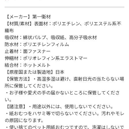
【メーカー】第一衛材
【材質/素材】表面材：ポリエチレン、ポリエステル系不
織布
吸収材：綿状パルプ、吸収紙、高分子吸水材
防水材：ポリエチレンフィルム
止着材：面ファスナー
伸縮材：ポリオレフィン系エラストマー
結合材：ホットメルト
【原産国または製造地】日本
【保管方法】・高温多湿は避け、直射日光の当たらない場
所に保管してください。
・お子様や愛犬の手の届かないところに保管してくださ
い。
【諸注意】・用途以外には、使用しないでください。
・紙おむつをハサミ等で切らないでください。汚れやモレ
の原因になります。
・使い捨てのペット用紙おむつですので、洗濯はしないで