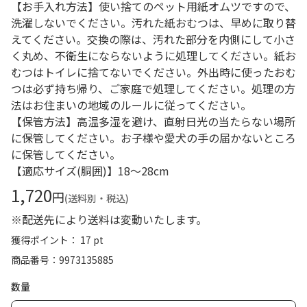
【お手入れ方法】使い捨てのペット用紙オムツですので、
洗濯しないでください。汚れた紙おむつは、早めに取り替
えてください。交換の際は、汚れた部分を内側にして小さ
く丸め、不衛生にならないように処理してください。紙お
むつはトイレに捨てないでください。外出時に使ったおむ
つは必ず持ち帰り、ご家庭で処理してください。処理の方
法はお住まいの地域のルールに従ってください。
【保管方法】高温多湿を避け、直射日光の当たらない場所
に保管してください。お子様や愛犬の手の届かないところ
に保管してください。
【適応サイズ(胴囲)】18～28cm
1,720
円
(送料別・税込)
※配送先により送料は変動いたします。
獲得ポイント： 17 pt
商品番号
9973135885
数量