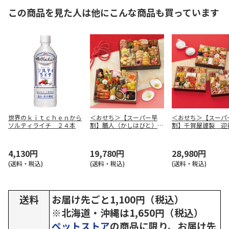
この商品を見た人は他にこんな商品も買っています
世界のｋｉｔｃｈｅｎから
＜おせち＞【スーパー早
＜おせち＞【スーパ
ソルティライチ ２４本
割】膳人（かしはびと）
割】千賀屋謹製 迎
和洋中二段重
ち料理「千富士」和
重
4,130円
19,780円
28,980円
(送料・税込)
(送料・税込)
(送料・税込)
送料
お届け先ごと1,100円（税込）
※北海道・沖縄は1,650円（税込）
ペットストア
の商品に限り、お届け先