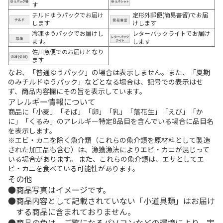
す
チルドゆうパックでお届け
定形外郵便(簡易書留)でお届
します
けします
冷凍ゆうパックでお届けし
レターパックライトでお届け
ます。
します
佐川急便でのお届けとなり
ます
なお、「普通ゆうパック」の場合は表示しません。また、「夏期
のみチルドゆうパック」などとなる場合は、記号での表示はせ
ず、商品内容欄にその旨を表示しています。
アレルギー情報について
商品に「小麦」「そば」「卵」「乳」「落花生」「えび」「か
に」「くるみ」のアレルギー特定8品目を含んでいる場合に品目名
を表示します。
※エビ・カニを除く魚介類（これらの魚介類を原材料として製造
された加工品も含む）は、漁獲漁法によりエビ・カニが混じって
いる場合があります。 また、これらの魚介類は、エサとしてエ
ビ・カニを食べている可能性があります。
その他
商品写真はイメージです。
商品内容として記載されていない「小道具類」はお届け
する商品に含まれておりません。
商品の色は、ご覧になるパソコンなどの環境により、実