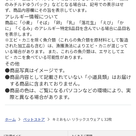
のみチルドゆうパック」などとなる場合は、記号での表示はせ
ず、商品内容欄にその旨を表示しています。
アレルギー情報について
商品に「小麦」「そば」「卵」「乳」「落花生」「えび」「か
に」「くるみ」のアレルギー特定8品目を含んでいる場合に品目名
を表示します。
※エビ・カニを除く魚介類（これらの魚介類を原材料として製造
された加工品も含む）は、漁獲漁法によりエビ・カニが混じって
いる場合があります。 また、これらの魚介類は、エサとしてエ
ビ・カニを食べている可能性があります。
その他
商品写真はイメージです。
商品内容として記載されていない「小道具類」はお届け
する商品に含まれておりません。
商品の色は、ご覧になるパソコンなどの環境により、実
際と異なる場合があります。
ホーム
ペットストア
キミおもい リラックスウェア L 32枚
ご利用ガイド
よくあるご質問