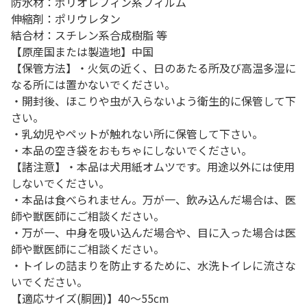
防水材：ポリオレフィン系フィルム
伸縮剤：ポリウレタン
結合材：スチレン系合成樹脂 等
【原産国または製造地】中国
【保管方法】・火気の近く、日のあたる所及び高温多湿に
なる所には置かないでください。
・開封後、ほこりや虫が入らないよう衛生的に保管して下
さい。
・乳幼児やペットが触れない所に保管して下さい。
・本品の空き袋をおもちゃにしないでください。
【諸注意】・本品は犬用紙オムツです。用途以外には使用
しないでください。
・本品は食べられません。万が一、飲み込んだ場合は、医
師や獣医師にご相談ください。
・万が一、中身を吸い込んだ場合や、目に入った場合は医
師や獣医師にご相談ください。
・トイレの詰まりを防止するために、水洗トイレに流さな
いでください。
【適応サイズ(胴囲)】40～55cm