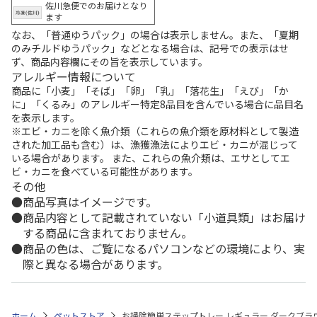
佐川急便でのお届けとなり
ます
なお、「普通ゆうパック」の場合は表示しません。また、「夏期
のみチルドゆうパック」などとなる場合は、記号での表示はせ
ず、商品内容欄にその旨を表示しています。
アレルギー情報について
商品に「小麦」「そば」「卵」「乳」「落花生」「えび」「か
に」「くるみ」のアレルギー特定8品目を含んでいる場合に品目名
を表示します。
※エビ・カニを除く魚介類（これらの魚介類を原材料として製造
された加工品も含む）は、漁獲漁法によりエビ・カニが混じって
いる場合があります。 また、これらの魚介類は、エサとしてエ
ビ・カニを食べている可能性があります。
その他
商品写真はイメージです。
商品内容として記載されていない「小道具類」はお届け
する商品に含まれておりません。
商品の色は、ご覧になるパソコンなどの環境により、実
際と異なる場合があります。
ホーム
ペットストア
お掃除簡単ステップトレー レギュラー ダークブラ