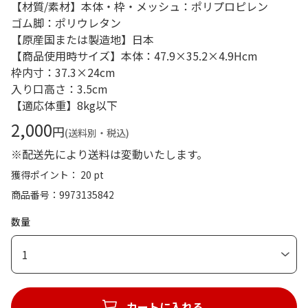
【材質/素材】本体・枠・メッシュ：ポリプロピレン
ゴム脚：ポリウレタン
【原産国または製造地】日本
【商品使用時サイズ】本体：47.9×35.2×4.9Hcm
枠内寸：37.3×24cm
入り口高さ：3.5cm
【適応体重】8kg以下
2,000
円
(送料別・税込)
※配送先により送料は変動いたします。
獲得ポイント： 20 pt
商品番号
9973135842
数量
1
カートに入れる