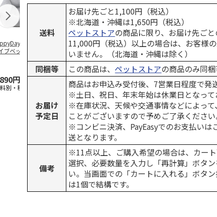
お届け先ごと1,100円（税込）
※北海道・沖縄は1,650円（税込）
送料
ペットストア
の商品に限り、お届け先ごと
11,000円（税込）以上の場合は、お客様
ppyDays 2wayド
獣医師開発 ニオイ
デオトイレ 飛び散
無添加良品 
イブベッド グレ
をとる砂専用 猫ト
らない消臭・抗菌サ
ムデンタルコ
いません。（北海道・沖縄は除く）
イレ ナチュラルグ
ンド 4L
ぐるぐるボー
レー
…
同梱等
この商品は、
ペットストア
の商品のみ同梱
,890円
1,550円
1,320円
470円
商品はお申込み受付後、7営業日程度で発
送料別・税込)
(送料別・税込)
(送料別・税込)
(送料別・税込
※土日、祝日、年末年始は休業日となって
お届け
※在庫状況、天候や交通事情などによって
予定日
ことがございますので予めご了承ください
※コンビニ決済、PayEasyでのお支払い
送となります。
※11点以上、ご購入希望の場合は、カート
選択、必要数量を入力し「再計算」ボタン
備考
い。当画面での「カートに入れる」ボタン
は1個で結構です。