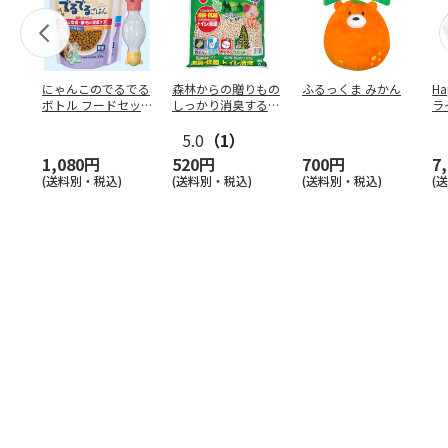
にゃんこのでるでる
森林からの贈りもの
ふるっくま みかん
Ha
ボトル フードセッ
しっかり消臭するひ
ラ
ト
のきの猫砂 7L
ー
5.0
（1）
1,080円
520円
700円
7
(送料別・税込)
(送料別・税込)
(送料別・税込)
(