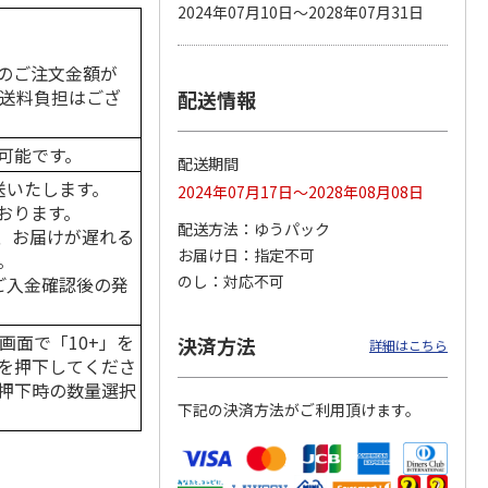
2024年07月10日～2028年07月31日
のご注文金額が
の送料負担はござ
配送情報
カムカ
銀のスプーン パウ
ペット線香 虹のか
鈴虫の経木 3枚入
ーン
チ 健康に育つ子ね
なた フルーティフ
ン型 S
こ用 まぐろ・かつ
ローラルの香り
おに
…
可能です。
配送期間
120円
590円
100円
送いたします。
2024年07月17日～2028年08月08日
)
(送料別・税込)
(送料別・税込)
(送料別・税込)
おります。
配送方法
ゆうパック
、お届けが遅れる
お届け日
指定不可
。
のし
対応不可
はご入金確認後の発
画面で「10+」を
決済方法
詳細はこちら
を押下してくださ
押下時の数量選択
下記の決済方法がご利用頂けます。