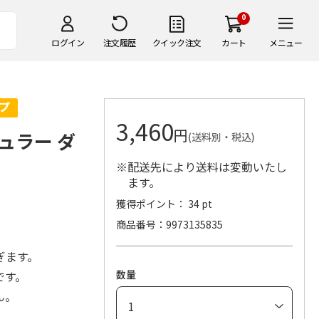
0
ログイン
注文履歴
クイック注文
カート
メニュー
3,460
円
ュラー ダ
(送料別・税込)
※配送先により送料は変動いたし
ます。
獲得ポイント： 34 pt
商品番号
9973135835
ぎます。
数量
です。
ん。