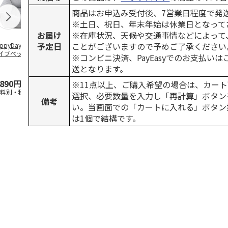
商品はお申込み受付後、7営業日程度で発
※土日、祝日、年末年始は休業日となって
お届け
※在庫状況、天候や交通事情などによって
予定日
ことがございますので予めご了承ください
ppyDays 2wayド
獣医師開発 ニオイ
デオトイレ 飛び散
無添加良品 
イブベッド グレ
をとる砂専用 猫ト
らない消臭・抗菌サ
ムデンタルコ
※コンビニ決済、PayEasyでのお支払い
イレ ナチュラルグ
ンド 4L
ぐるぐるボー
送となります。
レー
…
,890円
1,550円
1,320円
470円
※11点以上、ご購入希望の場合は、カート
送料別・税込)
(送料別・税込)
(送料別・税込)
(送料別・税込
選択、必要数量を入力し「再計算」ボタン
備考
い。当画面での「カートに入れる」ボタン
は1個で結構です。