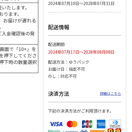
2024年07月10日～2028年07月31日
送いたします。
おります。
、お届けが遅れる
配送情報
。
カムカ
銀のスプーン パウ
ペット線香 虹のか
CIAO 香り立つクラ
ーン
チ 健康に育つ子ね
なた フルーティフ
ンキー ちゅ～る和
はご入金確認後の発
ン型 S
こ用 まぐろ・かつ
ローラルの香り
えBOX とりささ
…
おに
…
配送期間
120円
590円
380円
画面で「10+」を
2024年07月17日～2028年08月08日
)
(送料別・税込)
(送料別・税込)
(送料別・税込)
を押下してくださ
押下時の数量選択
配送方法
ゆうパック
お届け日
指定不可
のし
対応不可
決済方法
詳細はこちら
下記の決済方法がご利用頂けます。