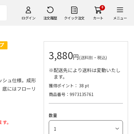
0
ログイン
注文履歴
クイック注文
カート
メニュー
3,880
円
(送料別・税込)
※配送先により送料は変動いたし
ます。
ッシュ仕様。成形
獲得ポイント： 38 pt
。底にはフローリ
商品番号
9973135761
数量
ます。