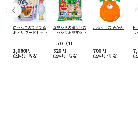
にゃんこのでるでる
森林からの贈りもの
ふるっくま みかん
Ha
ボトル フードセッ
しっかり消臭するひ
ラ
ト
のきの猫砂 7L
ー
5.0
（1）
1,080円
520円
700円
7
(送料別・税込)
(送料別・税込)
(送料別・税込)
(