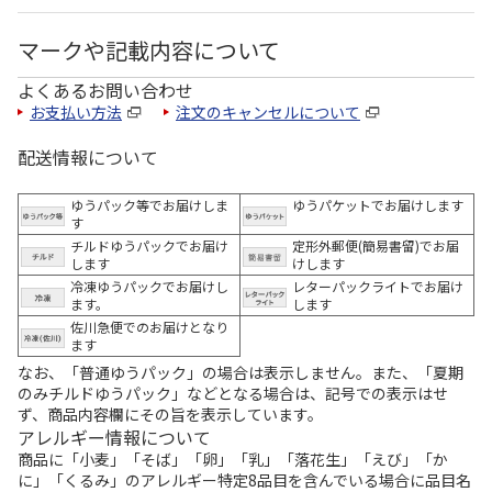
マークや記載内容について
よくあるお問い合わせ
お支払い方法
注文のキャンセルについて
配送情報について
ゆうパック等でお届けしま
ゆうパケットでお届けします
す
チルドゆうパックでお届け
定形外郵便(簡易書留)でお届
します
けします
冷凍ゆうパックでお届けし
レターパックライトでお届け
ます。
します
佐川急便でのお届けとなり
ます
なお、「普通ゆうパック」の場合は表示しません。また、「夏期
のみチルドゆうパック」などとなる場合は、記号での表示はせ
ず、商品内容欄にその旨を表示しています。
アレルギー情報について
商品に「小麦」「そば」「卵」「乳」「落花生」「えび」「か
に」「くるみ」のアレルギー特定8品目を含んでいる場合に品目名