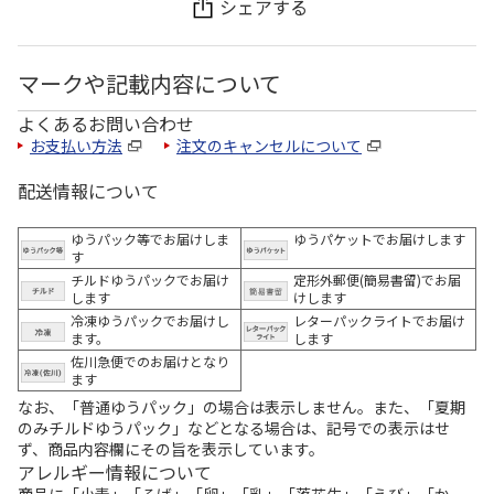
シェアする
マークや記載内容について
よくあるお問い合わせ
お支払い方法
注文のキャンセルについて
配送情報について
ゆうパック等でお届けしま
ゆうパケットでお届けします
す
チルドゆうパックでお届け
定形外郵便(簡易書留)でお届
します
けします
冷凍ゆうパックでお届けし
レターパックライトでお届け
ます。
します
佐川急便でのお届けとなり
ます
なお、「普通ゆうパック」の場合は表示しません。また、「夏期
のみチルドゆうパック」などとなる場合は、記号での表示はせ
ず、商品内容欄にその旨を表示しています。
アレルギー情報について
商品に「小麦」「そば」「卵」「乳」「落花生」「えび」「か