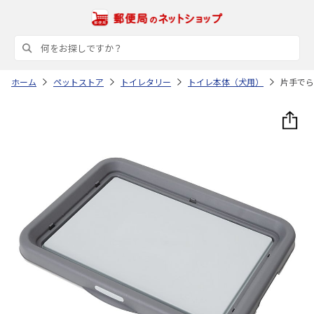
ホーム
ペットストア
トイレタリー
トイレ本体（犬用）
片手でら