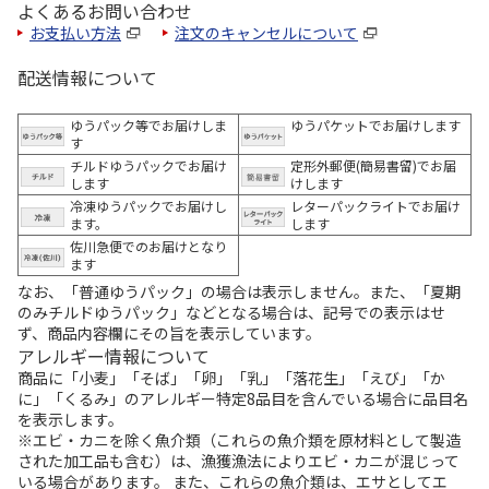
よくあるお問い合わせ
お支払い方法
注文のキャンセルについて
配送情報について
ゆうパック等でお届けしま
ゆうパケットでお届けします
す
チルドゆうパックでお届け
定形外郵便(簡易書留)でお届
します
けします
冷凍ゆうパックでお届けし
レターパックライトでお届け
ます。
します
佐川急便でのお届けとなり
ます
なお、「普通ゆうパック」の場合は表示しません。また、「夏期
のみチルドゆうパック」などとなる場合は、記号での表示はせ
ず、商品内容欄にその旨を表示しています。
アレルギー情報について
商品に「小麦」「そば」「卵」「乳」「落花生」「えび」「か
に」「くるみ」のアレルギー特定8品目を含んでいる場合に品目名
を表示します。
※エビ・カニを除く魚介類（これらの魚介類を原材料として製造
された加工品も含む）は、漁獲漁法によりエビ・カニが混じって
いる場合があります。 また、これらの魚介類は、エサとしてエ