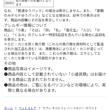
佐川急便でのお届けとなり
ます
なお、「普通ゆうパック」の場合は表示しません。また、「夏期
のみチルドゆうパック」などとなる場合は、記号での表示はせ
ず、商品内容欄にその旨を表示しています。
アレルギー情報について
商品に「小麦」「そば」「卵」「乳」「落花生」「えび」「か
に」「くるみ」のアレルギー特定8品目を含んでいる場合に品目名
を表示します。
※エビ・カニを除く魚介類（これらの魚介類を原材料として製造
された加工品も含む）は、漁獲漁法によりエビ・カニが混じって
いる場合があります。 また、これらの魚介類は、エサとしてエ
ビ・カニを食べている可能性があります。
その他
商品写真はイメージです。
商品内容として記載されていない「小道具類」はお届け
する商品に含まれておりません。
商品の色は、ご覧になるパソコンなどの環境により、実
際と異なる場合があります。
ホーム
ペットストア
ラプレ ネコトイレ ハーフカバー ホワイト