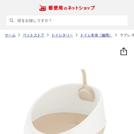
ホーム
ペットストア
トイレタリー
トイレ本体（猫用）
ラプレ 