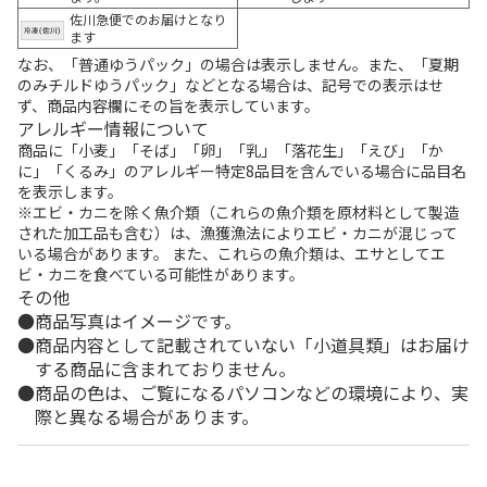
佐川急便でのお届けとなり
ます
なお、「普通ゆうパック」の場合は表示しません。また、「夏期
のみチルドゆうパック」などとなる場合は、記号での表示はせ
ず、商品内容欄にその旨を表示しています。
アレルギー情報について
商品に「小麦」「そば」「卵」「乳」「落花生」「えび」「か
に」「くるみ」のアレルギー特定8品目を含んでいる場合に品目名
を表示します。
※エビ・カニを除く魚介類（これらの魚介類を原材料として製造
された加工品も含む）は、漁獲漁法によりエビ・カニが混じって
いる場合があります。 また、これらの魚介類は、エサとしてエ
ビ・カニを食べている可能性があります。
その他
商品写真はイメージです。
商品内容として記載されていない「小道具類」はお届け
する商品に含まれておりません。
商品の色は、ご覧になるパソコンなどの環境により、実
際と異なる場合があります。