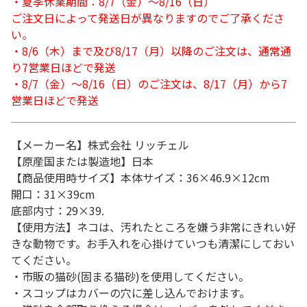
・夏季休業期間：8/7（金）～8/16（日）
ご注文日によって発送日が異なりますのでご了承くださ
い。
・8/6（木）まで及び8/17（月）以降のご注文は、通常通
り7営業日ほどで発送
・8/7（金）～8/16（日）のご注文は、8/17（月）から7
営業日ほどで発送
【メーカー名】株式会社 リッチェル
【原産国または製造地】日本
【商品使用時サイズ】本体サイズ：36×46.9×12cm
開口：31×39cm
底部内寸：29×39.
【使用方法】ネコは、汚れたところを嫌う非常にきれい好
きな動物です。お手入れを心掛けていつも清潔にしておい
てください。
・市販の猫砂(固まる猫砂)を使用してください。
・スコップはカバーの穴に差し込んでおけます。