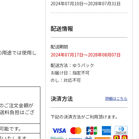
2024年07月10日～2028年07月31日
配送情報
カムカ
銀のスプーン パウ
ペット線香 虹のか
鈴虫の経木 3枚入
ーン
チ 健康に育つ子ね
なた フルーティフ
ン型 S
こ用 まぐろ・かつ
ローラルの香り
おに
…
配送期間
120円
590円
100円
の用途では使用し
2024年07月17日～2028年08月07日
)
(送料別・税込)
(送料別・税込)
(送料別・税込)
配送方法
ゆうパック
お届け日
指定不可
のし
対応不可
決済方法
詳細はこちら
のご注文金額が
の送料負担はござ
下記の決済方法がご利用頂けます。
可能です。
送いたします。