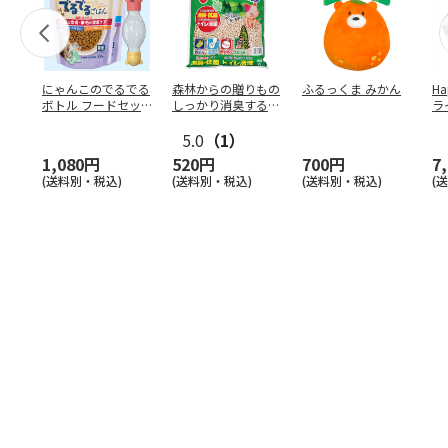
にゃんこのでるでる
森林からの贈りもの
ふるっくま みかん
Ha
ボトル フードセッ
しっかり消臭するひ
ラ
ト
のきの猫砂 7L
ー
5.0
（1）
1,080円
520円
700円
7
(送料別・税込)
(送料別・税込)
(送料別・税込)
(