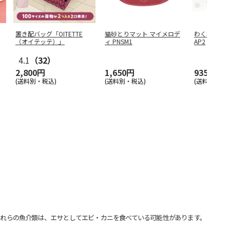
置き配バッグ「OITETTE
猫砂とりマット マイメロデ
わくわくパック4
（オイテッテ）」
ィ PNSM1
AP2
4.1
（32）
2,800円
1,650円
935円
(送料別・税込)
(送料別・税込)
(送料別・税込
れらの魚介類は、エサとしてエビ・カニを食べている可能性があります。