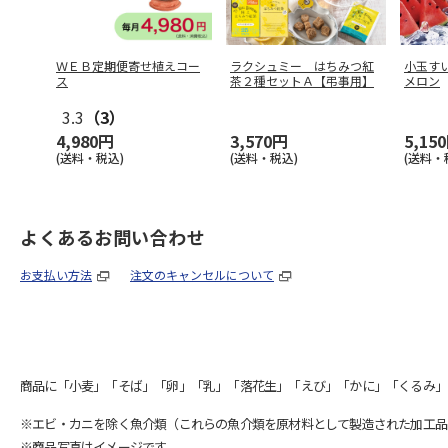
ＷＥＢ定期便寄せ植えコー
ラクシュミー はちみつ紅
小玉す
ス
茶２種セットＡ【弔事用】
メロン
3.3
（3）
4,980円
3,570円
5,15
(送料・税込)
(送料・税込)
(送料・
よくあるお問い合わせ
お支払い方法
注文のキャンセルについて
商品に「小麦」「そば」「卵」「乳」「落花生」「えび」「かに」「くるみ」
※エビ・カニを除く魚介類（これらの魚介類を原材料として製造された加工品
※商品写真はイメージです。