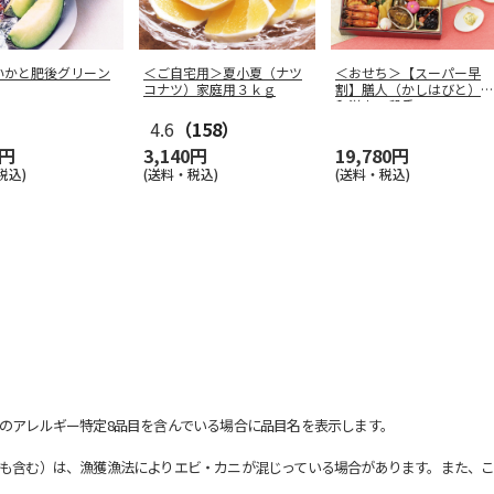
いかと肥後グリーン
＜ご自宅用＞夏小夏（ナツ
＜おせち＞【スーパー早
コナツ）家庭用３ｋｇ
割】膳人（かしはびと）
和洋中二段重
4.6
（158）
0円
3,140円
19,780円
税込)
(送料・税込)
(送料・税込)
のアレルギー特定8品目を含んでいる場合に品目名を表示します。
も含む）は、漁獲漁法によりエビ・カニが混じっている場合があります。また、こ