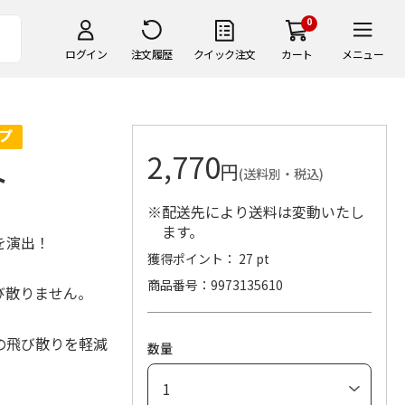
0
ログイン
注文履歴
クイック注文
カート
メニュー
2,770
円
ト
(送料別・税込)
※配送先により送料は変動いたし
ます。
を演出！
獲得ポイント： 27 pt
商品番号
9973135610
び散りません。
の飛び散りを軽減
数量