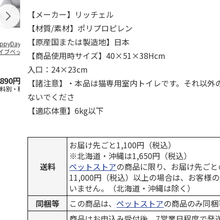
【メーカー】リッチェル
【材質/素材】ポリプロピレン
【原産国または製造地】日本
ppyDays 2wayド
獣医師開発 ニオイ
デオトイレ 飛び散
無添加良品 
イブベッド グレ
をとる砂専用 猫ト
らない消臭・抗菌サ
ムデンタルコ
【商品使用時サイズ】40×51×38Hcm
イレ ナチュラルグ
ンド 4L
ぐるぐるボー
レー
…
入口：24×23cm
,890円
1,550円
1,320円
470円
【諸注意】・本品は猫専用室内トイレです。それ以外
送料別・税込)
(送料別・税込)
(送料別・税込)
(送料別・税込
ないでくださ
【適応体重】6kg以下
お届け先ごと1,100円（税込）
※北海道・沖縄は1,650円（税込）
送料
ペットストア
の商品に限り、お届け先ごと
11,000円（税込）以上の場合は、お客様
いません。（北海道・沖縄は除く）
同梱等
この商品は、
ペットストア
の商品のみ同梱
商品はお申込み受付後、7営業日程度で発