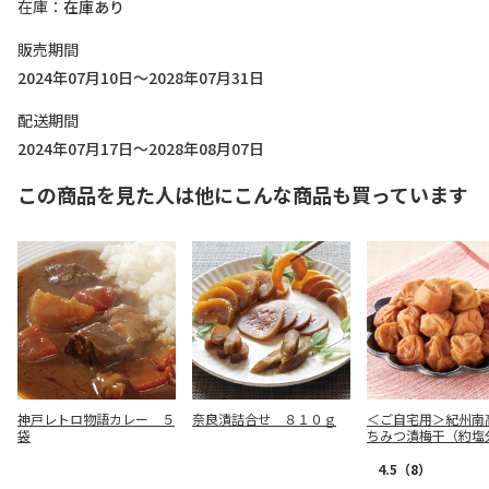
在庫
在庫あり
販売期間
2024年07月10日～2028年07月31日
配送期間
2024年07月17日～2028年08月07日
この商品を見た人は他にこんな商品も買っています
神戸レトロ物語カレー ５
奈良漬詰合せ ８１０ｇ
＜ご自宅用＞紀州南
袋
ちみつ漬梅干（約塩
４％） ３５０ｇ×
4.5
（8）