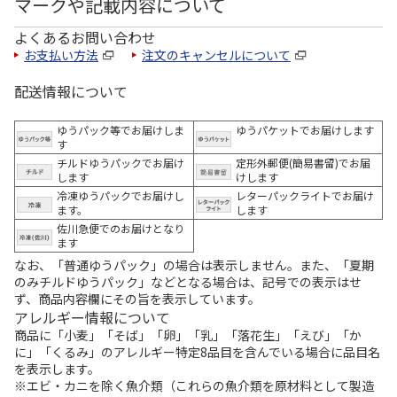
マークや記載内容について
よくあるお問い合わせ
お支払い方法
注文のキャンセルについて
配送情報について
ゆうパック等でお届けしま
ゆうパケットでお届けします
す
チルドゆうパックでお届け
定形外郵便(簡易書留)でお届
します
けします
冷凍ゆうパックでお届けし
レターパックライトでお届け
ます。
します
佐川急便でのお届けとなり
ます
なお、「普通ゆうパック」の場合は表示しません。また、「夏期
のみチルドゆうパック」などとなる場合は、記号での表示はせ
ず、商品内容欄にその旨を表示しています。
アレルギー情報について
商品に「小麦」「そば」「卵」「乳」「落花生」「えび」「か
に」「くるみ」のアレルギー特定8品目を含んでいる場合に品目名
を表示します。
※エビ・カニを除く魚介類（これらの魚介類を原材料として製造