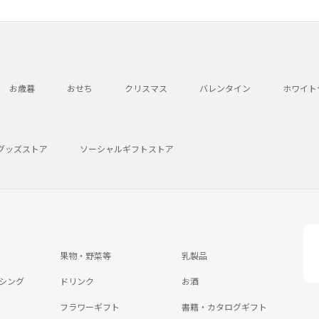
お歳暮
おせち
クリスマス
バレンタイン
ホワイト
グッズストア
ソーシャルギフトストア
果物・野菜等
乳製品
シング
ドリンク
お酒
フラワーギフト
書籍・カタログギフト