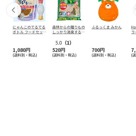
にゃんこのでるでる
森林からの贈りもの
ふるっくま みかん
Ha
ボトル フードセッ
しっかり消臭するひ
ラ
ト
のきの猫砂 7L
ー
5.0
（1）
1,080円
520円
700円
7
(送料別・税込)
(送料別・税込)
(送料別・税込)
(