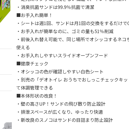
・消臭抗菌サンドは99.9％抗菌で清潔
■お手入れ簡単！
・シートは週1回、サンドは月1回の交換をするだけで
・お手入れが簡単なのに、ゴミの量も51％削減
・前後入れ替え可能で、同じ場所でオシッコするネコ
使える
・お手入れしやすいスライドオープンフード
■健康チェック
・オシッコの色が確認しやすい白色シート
・別売の「デオトイレ おうちでおしっこチェックキッ
て体調管理できる
■本体形状の改良！
・壁の高さUP！サンドの飛び散り防止設計
・排泄スペースが広くなり、ゆったり快適
・新改良のスノコはサンドの目詰まり防止設計