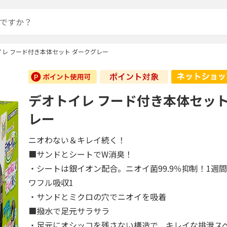
イレ フード付き本体セット ダークグレー
デオトイレ フード付き本体セット
レー
ニオわない＆キレイ続く！
■サンドとシートでW消臭！
・シートは銀イオン配合。ニオイ菌99.9％抑制！1週
ワフル吸収1
・サンドとミクロの穴でニオイを吸着
■撥水で足元サラサラ
・足元にオシッコを残さない構造で、キレイな排泄ス