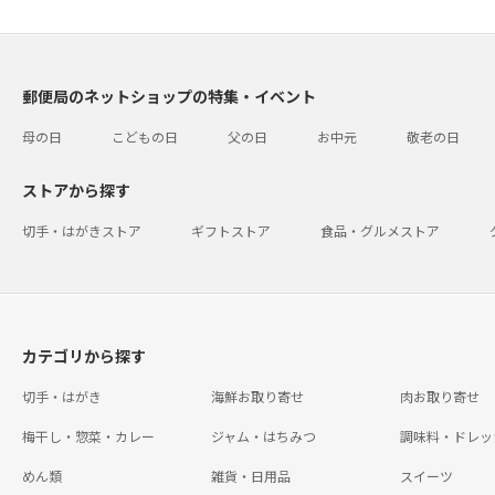
郵便局のネットショップの特集・イベント
母の日
こどもの日
父の日
お中元
敬老の日
ストアから探す
切手・はがきストア
ギフトストア
食品・グルメストア
カテゴリから探す
切手・はがき
海鮮お取り寄せ
肉お取り寄せ
梅干し・惣菜・カレー
ジャム・はちみつ
調味料・ドレッ
めん類
雑貨・日用品
スイーツ