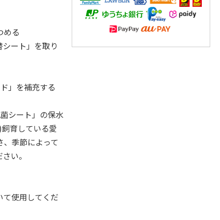
つめる
取替シート」を取り
ンド」を補充する
臭抗菌シート」の保水
)飼育している愛
さ、季節によって
ださい。
いて使用してくだ