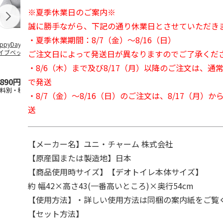
※夏季休業日のご案内※
誠に勝手ながら、下記の通り休業日とさせていただき
・夏季休業期間：8/7（金）～8/16（日）
ppyDays 2wayド
獣医師開発 ニオイ
デオトイレ 飛び散
無添加良品 
ご注文日によって発送日が異なりますのでご了承くだ
イブベッド グレ
をとる砂専用 猫ト
らない消臭・抗菌サ
ムデンタルコ
イレ ナチュラルグ
ンド 4L
ぐるぐるボー
・8/6（木）まで及び8/17（月）以降のご注文は、通
レー
…
で発送
,890円
1,550円
1,320円
470円
送料別・税込)
(送料別・税込)
(送料別・税込)
(送料別・税込
・8/7（金）～8/16（日）のご注文は、8/17（月）
送
【メーカー名】ユニ・チャーム 株式会社
【原産国または製造地】日本
【商品使用時サイズ】【デオトイレ本体サイズ】
約 幅42×高さ43(一番高いところ)×奥行54cm
【使用方法】・詳しい使用方法は同梱の案内紙をご覧
【セット方法】