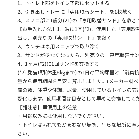
1、トイレ上部をトイレ下部にセットする。
2、引き出しトレーに「専用取替シート」を1枚敷く
3、スノコ部に1袋分(2L)の「専用取替サンド」を敷き
【お手入れ方法】1、週に1回(*2)、使用した「専用
出し、別売りの「専用取替シート」を敷く
2、ウンチは専用スコップで取り除く
3、サンドが少なくなったら、別売りの「専用取替サ
4、1ヶ月(*2)に1回サンドを交換する
(*2) 愛猫1頭(体重8kgまで)の1日の平均尿量と「消
量から使用期間を目安に算出しました。(メーカー調べ
猫の数、体重や体調、尿量、使用しているトイレの広
変化します。使用期間は目安として早めに交換してく
【諸注意】■使用上の注意
・用途以外には使用しないでください。
・トイレは汚れてもかまわない場所、平らな場所に置
さい。