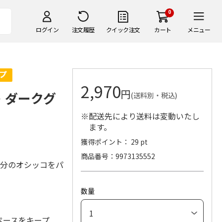
0
ログイン
注文履歴
クイック注文
カート
メニュー
2,970
円
 ダークグ
(送料別・税込)
※配送先により送料は変動いたし
ます。
獲得ポイント： 29 pt
商品番号
9973135552
間分のオシッコをパ
数量
ペースをキープ