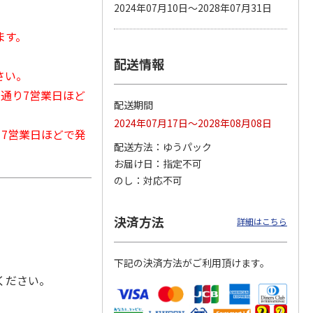
2024年07月10日～2028年07月31日
ます。
配送情報
カムカ
銀のスプーン パウ
ペット線香 虹のか
鈴虫の経木 3枚入
さい。
ーン
チ 健康に育つ子ね
なた フルーティフ
ン型 S
こ用 まぐろ・かつ
ローラルの香り
常通り7営業日ほど
おに
…
配送期間
120円
590円
100円
2024年07月17日～2028年08月08日
)
(送料別・税込)
(送料別・税込)
(送料別・税込)
から7営業日ほどで発
配送方法
ゆうパック
お届け日
指定不可
のし
対応不可
決済方法
詳細はこちら
下記の決済方法がご利用頂けます。
ください。