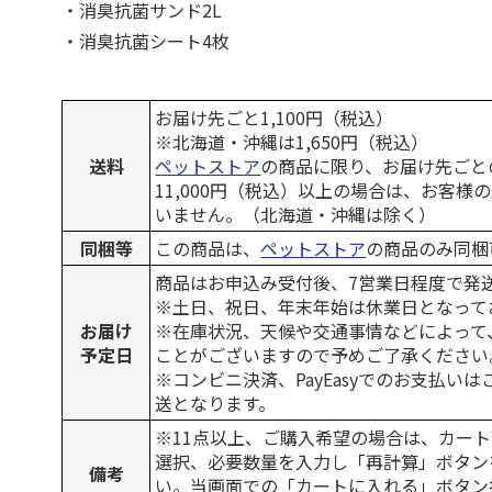
・消臭抗菌サンド2L
・消臭抗菌シート4枚
お届け先ごと1,100円（税込）
※北海道・沖縄は1,650円（税込）
送料
ペットストア
の商品に限り、お届け先ごと
11,000円（税込）以上の場合は、お客様
いません。（北海道・沖縄は除く）
同梱等
この商品は、
ペットストア
の商品のみ同梱
商品はお申込み受付後、7営業日程度で発
※土日、祝日、年末年始は休業日となって
お届け
※在庫状況、天候や交通事情などによって
予定日
ことがございますので予めご了承ください
※コンビニ決済、PayEasyでのお支払い
送となります。
※11点以上、ご購入希望の場合は、カート
選択、必要数量を入力し「再計算」ボタン
備考
い。当画面での「カートに入れる」ボタン