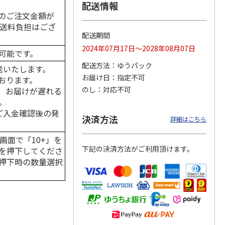
配送情報
のご注文金額が
の送料負担はござ
配送期間
 パウ
無添加良品 カムカ
ペット線香 虹のか
CIAO 香り立つクラ
2024年07月17日～2028年08月07日
可能です。
つ子ね
ムデンタルコーン
なた フルーティフ
ンキー ちゅ～る和
・かつ
ぐるぐるボーン型 S
ローラルの香り
えBOX とりささ
…
配送方法
ゆうパック
送いたします。
…
お届け日
指定不可
おります。
470円
590円
380円
のし
対応不可
、お届けが遅れる
)
(送料別・税込)
(送料別・税込)
(送料別・税込)
。
はご入金確認後の発
決済方法
詳細はこちら
画面で「10+」を
下記の決済方法がご利用頂けます。
を押下してくださ
押下時の数量選択