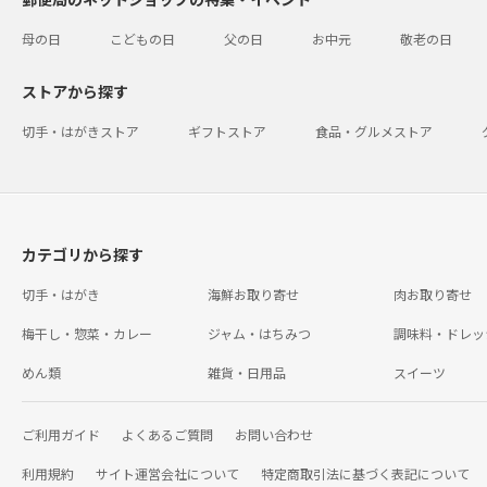
母の日
こどもの日
父の日
お中元
敬老の日
ストアから探す
切手・はがきストア
ギフトストア
食品・グルメストア
カテゴリから探す
切手・はがき
海鮮お取り寄せ
肉お取り寄せ
梅干し・惣菜・カレー
ジャム・はちみつ
調味料・ドレッ
めん類
雑貨・日用品
スイーツ
ご利用ガイド
よくあるご質問
お問い合わせ
利用規約
サイト運営会社について
特定商取引法に基づく表記について