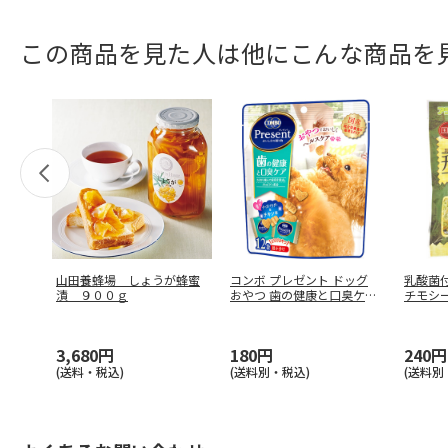
この商品を見た人は他にこんな商品を
山田養蜂場 しょうが蜂蜜
コンボ プレゼント ドッグ
乳酸菌
漬 ９００ｇ
おやつ 歯の健康と口臭ケア
チモシー
3
…
3,680円
180円
240円
(送料・税込)
(送料別・税込)
(送料別