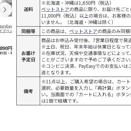
※北海道・沖縄は1,650円（税込）
送料
ペットストア
の商品に限り、お届け先ごと
11,000円（税込）以上の場合は、お客様
いません。（北海道・沖縄は除く）
ppyDays 2wayド
獣医師開発 ニオイ
デオトイレ 飛び散
銀のスプーン
同梱等
この商品は、
ペットストア
の商品のみ同梱
イブベッド グレ
をとる砂専用 猫ト
らない消臭・抗菌サ
チ 健康に育
イレ ナチュラルグ
ンド 4L
こ用 まぐろ
商品はお申込み受付後、7営業日程度で発
レー
おに
…
※土日、祝日、年末年始は休業日となって
,890円
1,550円
1,320円
120円
お届け
※在庫状況、天候や交通事情などによって
送料別・税込)
(送料別・税込)
(送料別・税込)
(送料別・税込
予定日
ことがございますので予めご了承ください
※コンビニ決済、PayEasyでのお支払い
送となります。
※11点以上、ご購入希望の場合は、カート
選択、必要数量を入力し「再計算」ボタン
備考
い。当画面での「カートに入れる」ボタン
は1個で結構です。