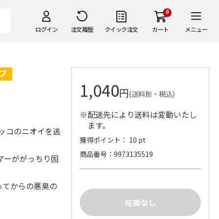
0
ログイン
注文履歴
クイック注文
カート
メニュー
1,040
円
(送料別・税込)
※配送先により送料は変動いたし
ます。
ッコのニオイを逃
獲得ポイント： 10 pt
商品番号
9973135519
マーががっちり固
ってからの悪臭の
。