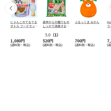
にゃんこのでるでる
森林からの贈りもの
ふるっくま みかん
Ha
ボトル フードセッ
しっかり消臭するひ
ラ
ト
のきの猫砂 7L
ー
5.0
（1）
1,080円
520円
700円
7
(送料別・税込)
(送料別・税込)
(送料別・税込)
(