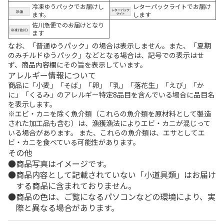
冷凍ゆうパックでお届けし
レターパックライトでお届け
ます。
します
佐川急便でのお届けとなり
ます
なお、「普通ゆうパック」の場合は表示しません。また、「夏期
のみチルドゆうパック」などとなる場合は、記号での表示はせ
ず、商品内容欄にその旨を表示しています。
アレルギー情報について
商品に「小麦」「そば」「卵」「乳」「落花生」「えび」「か
に」「くるみ」のアレルギー特定8品目を含んでいる場合に品目名
を表示します。
※エビ・カニを除く魚介類（これらの魚介類を原材料として製造
された加工品も含む）は、漁獲漁法によりエビ・カニが混じって
いる場合があります。 また、これらの魚介類は、エサとしてエ
ビ・カニを食べている可能性があります。
その他
商品写真はイメージです。
商品内容として記載されていない「小道具類」はお届け
する商品に含まれておりません。
商品の色は、ご覧になるパソコンなどの環境により、実
際と異なる場合があります。