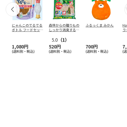
にゃんこのでるでる
森林からの贈りもの
ふるっくま みかん
Ha
ボトル フードセッ
しっかり消臭するひ
ラ
ト
のきの猫砂 7L
ー
5.0
（1）
1,080円
520円
700円
7
(送料別・税込)
(送料別・税込)
(送料別・税込)
(