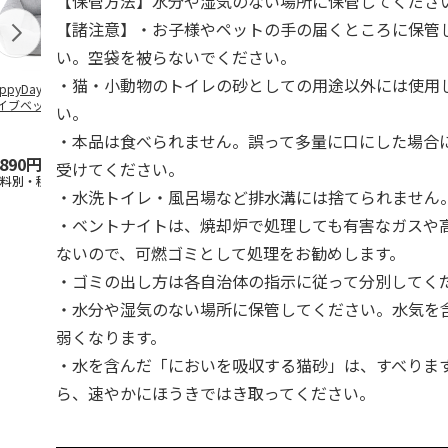
【保管方法】水分や湿気のない場所に保管してくださ
【諸注意】・お子様やペットの手の届くところに保管
い。空袋を被らないでください。
・猫・小動物のトイレの砂としての用途以外には使用
ppyDays 2wayド
獣医師開発 ニオイ
デオトイレ 飛び散
無添加良品 
イブベッド グレ
をとる砂専用 猫ト
らない消臭・抗菌サ
ムデンタルコ
い。
イレ ナチュラルグ
ンド 4L
ぐるぐるボー
レー
…
・本品は食べられません。誤って多量に口にした場合
,890円
1,550円
1,320円
470円
受けてください。
送料別・税込)
(送料別・税込)
(送料別・税込)
(送料別・税込
・水洗トイレ・風呂場など排水溝には捨てられません
・ベントナイトは、焼却炉で処理しても有害なガスや
ないので、可燃ゴミとして処理をお勧めします。
・ゴミの出し方は各自治体の指示に従って分別してく
・水分や湿気のない場所に保管してください。水気を
弱くなります。
・水を含んだ「においを吸収する猫砂」は、すべりま
ら、速やかにほうきではき取ってください。