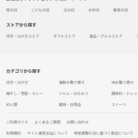
母の日
こどもの日
父の日
お中元
敬老の日
ストアから探す
切手・はがきストア
ギフトストア
食品・グルメストア
カテゴリから探す
切手・はがき
海鮮お取り寄せ
肉お取り寄せ
梅干し・惣菜・カレー
ジャム・はちみつ
調味料・ドレッ
めん類
雑貨・日用品
スイーツ
ご利用ガイド
よくあるご質問
お問い合わせ
利用規約
サイト運営会社について
特定商取引法に基づく表記について