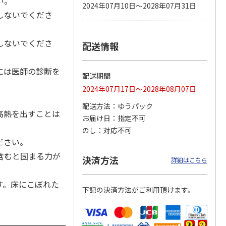
い。
2024年07月10日～2028年07月31日
しないでくださ
しないでくださ
配送情報
カムカ
銀のスプーン パウ
ペット線香 虹のか
鈴虫の経木 3枚入
ーン
チ 健康に育つ子ね
なた フルーティフ
ン型 S
こ用 まぐろ・かつ
ローラルの香り
おに
…
には医師の診断を
配送期間
120円
590円
100円
2024年07月17日～2028年08月07日
)
(送料別・税込)
(送料別・税込)
(送料別・税込)
。
配送方法
ゆうパック
高熱を出すことは
お届け日
指定不可
のし
対応不可
ださい。
含むと固まる力が
決済方法
詳細はこちら
す。床にこぼれた
下記の決済方法がご利用頂けます。