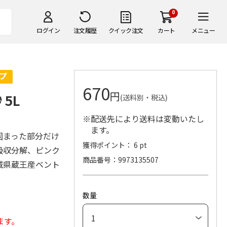
0
ログイン
注文履歴
クイック注文
カート
メニュー
670
円
5L
(送料別・税込)
※配送先により送料は変動いたし
ます。
固まった部分だけ
獲得ポイント： 6 pt
吸収分解、ピンク
商品番号
9973135507
城県蔵王産ベント
数量
ます。