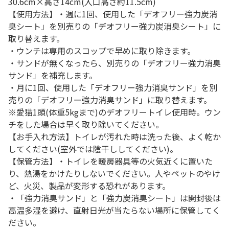
30.6cm×高さ14cm(入口高さ約11.5cm)
【使用方法】・週に1回、使用した「デオフリー強力炭消
臭シート」を別売りの「デオフリー強力炭消臭シート」に
取り替えます。
・ウンチは専用のスコップで早めに取り除きます。
・サンドが無くなったら、別売りの「デオフリー強力消臭
サンド」を補充します。
・月に1回、使用した「デオフリー強力消臭サンド」を別
売りの「デオフリー強力消臭サンド」に取り替えます。
※愛猫1頭(体重5kgまで)のデオフリートイレ使用時。ウン
チをした場合は早く取り除いてください。
【お手入れ方法】トイレが汚れた時は洗った後、よく乾か
してください(室外では陰干ししてください)。
【保管方法】・トイレを暖房器具等の火気近くに置いた
り、熱湯をかけたりしないでください。人やペットのやけ
ど、火災、製品が変形する恐れがあります。
・「強力消臭サンド」と「強力炭消臭シート」は開封後は
高温多湿を避け、直射日光が当たらない場所に保管してく
ださい。