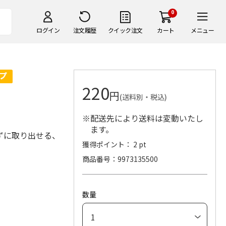
0
ログイン
注文履歴
クイック注文
カート
メニュー
220
円
(送料別・税込)
※配送先により送料は変動いたし
ます。
ずに取り出せる、
獲得ポイント： 2 pt
商品番号
9973135500
数量