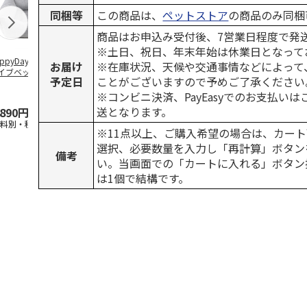
同梱等
この商品は、
ペットストア
の商品のみ同梱
商品はお申込み受付後、7営業日程度で発
※土日、祝日、年末年始は休業日となって
ppyDays 2wayド
獣医師開発 ニオイ
デオトイレ 飛び散
無添加良品 
お届け
※在庫状況、天候や交通事情などによって
イブベッド グレ
をとる砂専用 猫ト
らない消臭・抗菌サ
ムデンタルコ
予定日
ことがございますので予めご了承ください
イレ ナチュラルグ
ンド 4L
ぐるぐるボー
レー
…
※コンビニ決済、PayEasyでのお支払い
送となります。
,890円
1,550円
1,320円
470円
送料別・税込)
(送料別・税込)
(送料別・税込)
(送料別・税込
※11点以上、ご購入希望の場合は、カート
選択、必要数量を入力し「再計算」ボタン
備考
い。当画面での「カートに入れる」ボタン
は1個で結構です。