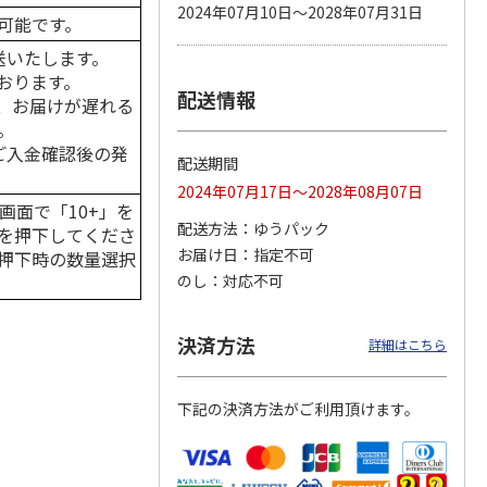
2024年07月10日～2028年07月31日
可能です。
送いたします。
おります。
配送情報
カムカ
銀のスプーン パウ
ペット線香 虹のか
CIAO 香り立つクラ
、お届けが遅れる
ーン
チ 健康に育つ子ね
なた フルーティフ
ンキー ちゅ～る和
。
ン型 S
こ用 まぐろ・かつ
ローラルの香り
えBOX とりささ
…
おに
…
はご入金確認後の発
配送期間
120円
590円
380円
2024年07月17日～2028年08月07日
)
(送料別・税込)
(送料別・税込)
(送料別・税込)
画面で「10+」を
配送方法
ゆうパック
を押下してくださ
お届け日
指定不可
押下時の数量選択
のし
対応不可
決済方法
詳細はこちら
下記の決済方法がご利用頂けます。