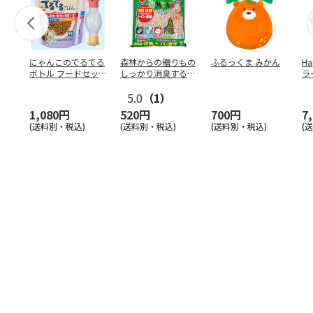
にゃんこのでるでる
森林からの贈りもの
ふるっくま みかん
Ha
ボトル フードセッ
しっかり消臭するひ
ラ
ト
のきの猫砂 7L
ー
5.0
（1）
1,080円
520円
700円
7
(送料別・税込)
(送料別・税込)
(送料別・税込)
(