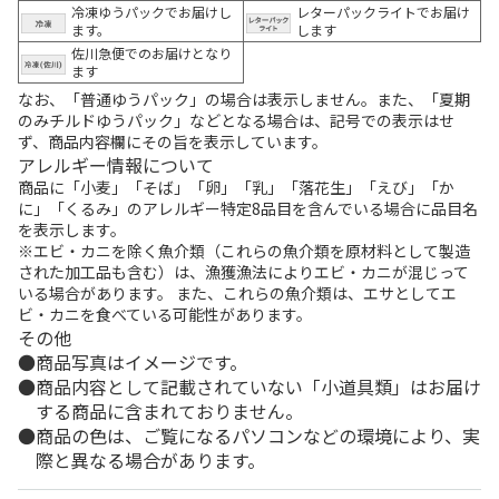
冷凍ゆうパックでお届けし
レターパックライトでお届け
ます。
します
佐川急便でのお届けとなり
ます
なお、「普通ゆうパック」の場合は表示しません。また、「夏期
のみチルドゆうパック」などとなる場合は、記号での表示はせ
ず、商品内容欄にその旨を表示しています。
アレルギー情報について
商品に「小麦」「そば」「卵」「乳」「落花生」「えび」「か
に」「くるみ」のアレルギー特定8品目を含んでいる場合に品目名
を表示します。
※エビ・カニを除く魚介類（これらの魚介類を原材料として製造
された加工品も含む）は、漁獲漁法によりエビ・カニが混じって
いる場合があります。 また、これらの魚介類は、エサとしてエ
ビ・カニを食べている可能性があります。
その他
商品写真はイメージです。
商品内容として記載されていない「小道具類」はお届け
する商品に含まれておりません。
商品の色は、ご覧になるパソコンなどの環境により、実
際と異なる場合があります。