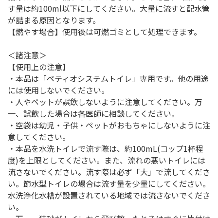
す量は約100ml以下にしてください。大量に流すと配水管
が詰まる原因となります。
【燃やす場合】使用後は可燃ゴミとして処理できます。
＜諸注意＞
【使用上の注意】
・本品は「ペティオシステムトイレ」専用です。他の用途
には使用しないでください。
・人やペットが誤飲しないように注意してください。万
一、誤飲した場合は各医師に相談してください。
・空袋は幼児・子供・ペットがおもちゃにしないように注
意してください。
・本品を水洗トイレで流す際は、約100mL(コップ1杯程
度)を上限としてください。また、流れの悪いトイレには
流さないでください。流す際は必ず「大」で流してくださ
い。節水型トイレの場合は流す量を少量にしてください。
水洗浄化水槽が設置されている地域では流さないでくださ
い。