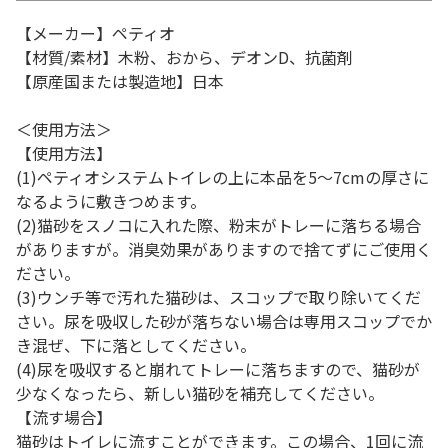
【メーカー】ペティオ
【材質/素材】木粉、おから、デオンD、抗菌剤
【原産国または製造地】日本
＜使用方法＞
【使用方法】
(1)ペティオシステムトイレの上に本品を5～7cmの厚さに
なるように敷きつめます。
(2)猫砂をスノコに入れた際、粉末がトレーに落ちる場合
がありますが。消臭効果がありますので捨てずにご使用く
ださい。
(3)ウンチ等で汚れた猫砂は、スコップで取り除いてくだ
さい。尿を吸収した砂が落ちない場合は専用スコップでか
き混ぜ、下に落としてください。
(4)尿を吸収すると崩れてトレーに落ちますので、猫砂が
少なくなったら、新しい猫砂を補充してください。
【流す場合】
猫砂はトイレに流すことができます。この場合、1回に流