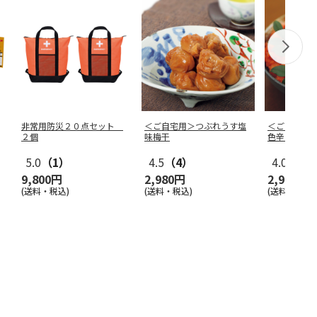
非常用防災２０点セット
＜ご自宅用＞つぶれうす塩
＜ご自宅用
２個
味梅干
色辛子明太
０ｇ
5.0
（1）
4.5
（4）
4.0
（1）
9,800円
2,980円
2,970円
(送料・税込)
(送料・税込)
(送料・税込)