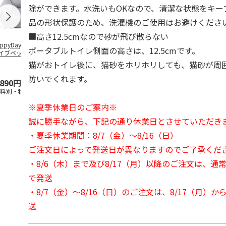
除ができます。水洗いもOKなので、清潔な状態をキー
品の形状保護のため、洗濯機のご使用はお避けくださ
■高さ12.5cmなので砂が飛び散らない
ppyDays 2wayド
獣医師開発 ニオイ
デオトイレ 飛び散
無添加良品 
ポータブルトイレ側面の高さは、12.5cmです。
イブベッド グレ
をとる砂専用 猫ト
らない消臭・抗菌サ
ムデンタルコ
イレ ナチュラルグ
ンド 4L
ぐるぐるボー
猫がおトイレ後に、猫砂をホリホリしても、猫砂が周
レー
…
防いでくれます。
,890円
1,550円
1,320円
470円
送料別・税込)
(送料別・税込)
(送料別・税込)
(送料別・税込
※夏季休業日のご案内※
誠に勝手ながら、下記の通り休業日とさせていただき
・夏季休業期間：8/7（金）～8/16（日）
ご注文日によって発送日が異なりますのでご了承くだ
・8/6（木）まで及び8/17（月）以降のご注文は、通
で発送
・8/7（金）～8/16（日）のご注文は、8/17（月）
送