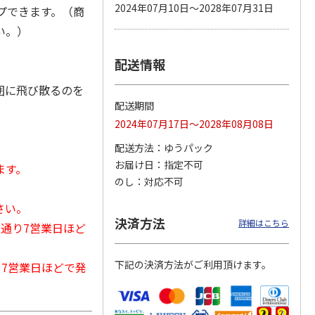
2024年07月10日～2028年07月31日
プできます。（商
い。）
配送情報
カムカ
銀のスプーン パウ
ペット線香 虹のか
鈴虫の経木 3枚入
ーン
チ 健康に育つ子ね
なた フルーティフ
ン型 S
こ用 まぐろ・かつ
ローラルの香り
囲に飛び散るのを
おに
…
配送期間
120円
590円
100円
2024年07月17日～2028年08月08日
)
(送料別・税込)
(送料別・税込)
(送料別・税込)
配送方法
ゆうパック
お届け日
指定不可
ます。
のし
対応不可
さい。
決済方法
詳細はこちら
常通り7営業日ほど
下記の決済方法がご利用頂けます。
から7営業日ほどで発