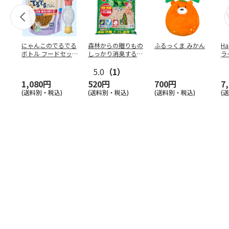
にゃんこのでるでる
森林からの贈りもの
ふるっくま みかん
Ha
ボトル フードセッ
しっかり消臭するひ
ラ
ト
のきの猫砂 7L
ー
5.0
（1）
1,080円
520円
700円
7
(送料別・税込)
(送料別・税込)
(送料別・税込)
(