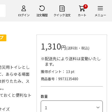
0
ログイン
注文履歴
クイック注文
カート
メニュー
1,310
円
(送料別・税込)
※配送先により送料は変動いたし
ます。
防災用トイレとし
獲得ポイント： 13 pt
て、あらゆる場面
商品番号
9973135480
は折りたたみ、ス
ん。
っておくと便利なト
数量
サイズ