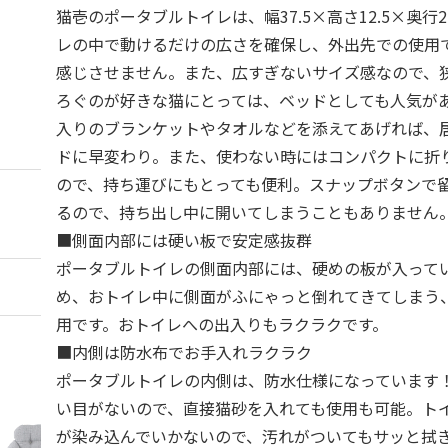
猫壱のポータブルトイレは、幅37.5×高さ12.5×奥行2
レの中で動けるだけの広さを確保し、外出先での使用
感じさせません。また、広すぎないサイズ感なので、
ろぐのが好きな猫にとっては、ベッドとしても人気が
入りのブランケットやタオルなどを添えてあげれば、
ドに早変わり。また、使わない時にはコンパクトに折
ので、持ち運びにもとっても便利。スナップボタンで
るので、持ち出し中に開いてしまうこともありません
■側面内部には硬い板で安定感抜群
ポータブルトイレの側面内部には、硬めの板が入って
め、おトイレ中に側面がふにゃっと倒れてきてしまう
用です。おトイレへの出入りもラクラクです。
■内側は防水布でお手入れラクラク
ポータブルトイレの内側は、防水仕様になっています
い目がないので、直接猫砂を入れても使用も可能。ト
が染み込んでいかないので、汚れがついてもサッと拭