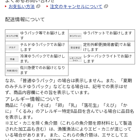
よくあるお問い合わせ
お支払い方法
注文のキャンセルについて
配送情報について
ゆうパック等でお届けしま
ゆうパケットでお届けします
す
チルドゆうパックでお届け
定形外郵便(簡易書留)でお届
します
けします
冷凍ゆうパックでお届けし
レターパックライトでお届け
ます。
します
佐川急便でのお届けとなり
ます
なお、「普通ゆうパック」の場合は表示しません。また、「夏期
のみチルドゆうパック」などとなる場合は、記号での表示はせ
ず、商品内容欄にその旨を表示しています。
アレルギー情報について
商品に「小麦」「そば」「卵」「乳」「落花生」「えび」「か
に」「くるみ」のアレルギー特定8品目を含んでいる場合に品目名
を表示します。
※エビ・カニを除く魚介類（これらの魚介類を原材料として製造
された加工品も含む）は、漁獲漁法によりエビ・カニが混じって
いる場合があります。 また、これらの魚介類は、エサとしてエ