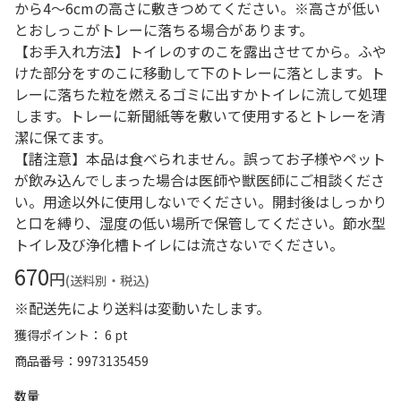
から4～6cmの高さに敷きつめてください。※高さが低い
とおしっこがトレーに落ちる場合があります。
【お手入れ方法】トイレのすのこを露出させてから。ふや
けた部分をすのこに移動して下のトレーに落とします。ト
レーに落ちた粒を燃えるゴミに出すかトイレに流して処理
します。トレーに新聞紙等を敷いて使用するとトレーを清
潔に保てます。
【諸注意】本品は食べられません。誤ってお子様やペット
が飲み込んでしまった場合は医師や獣医師にご相談くださ
い。用途以外に使用しないでください。開封後はしっかり
と口を縛り、湿度の低い場所で保管してください。節水型
トイレ及び浄化槽トイレには流さないでください。
670
円
(送料別・税込)
※配送先により送料は変動いたします。
獲得ポイント： 6 pt
商品番号
9973135459
数量