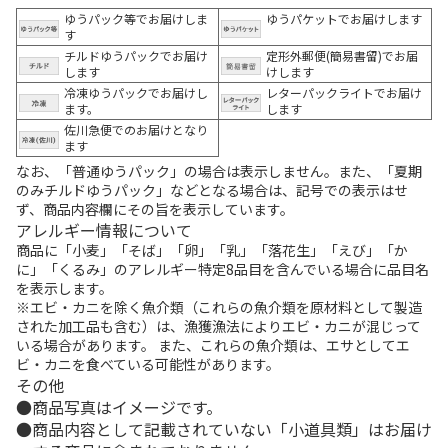
ゆうパック等でお届けしま
ゆうパケットでお届けします
す
チルドゆうパックでお届け
定形外郵便(簡易書留)でお届
します
けします
冷凍ゆうパックでお届けし
レターパックライトでお届け
ます。
します
佐川急便でのお届けとなり
ます
なお、「普通ゆうパック」の場合は表示しません。また、「夏期
のみチルドゆうパック」などとなる場合は、記号での表示はせ
ず、商品内容欄にその旨を表示しています。
アレルギー情報について
商品に「小麦」「そば」「卵」「乳」「落花生」「えび」「か
に」「くるみ」のアレルギー特定8品目を含んでいる場合に品目名
を表示します。
※エビ・カニを除く魚介類（これらの魚介類を原材料として製造
された加工品も含む）は、漁獲漁法によりエビ・カニが混じって
いる場合があります。 また、これらの魚介類は、エサとしてエ
ビ・カニを食べている可能性があります。
その他
商品写真はイメージです。
商品内容として記載されていない「小道具類」はお届け