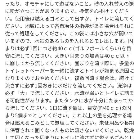
ったり、オモチャにして遊ばないこと。砂の入れ替えの際
に粉が立つことがありますので、換気を心掛けてくださ
い。使用後は燃えるゴミとして出すか、トイレに流してく
ださい。地域によって各自冶体の指導がある場合はそれに
従って処理をしてください。この袋には小さな穴が開いて
いますので、水気のあるものを入れるとモレ出します。固
まりは必ず1回につき約40ｃｃ(ゴルフボールくらい)を目
安に流してください。大きい固まりの場合は40ｃｃ以下
に崩してから流してください。固まりを流す際に、多量の
トイレットペーパーを一緒に流すとトイレが詰まる原因に
なりますのでおやめください。複数回流す場合は、続けて
流さずに必ず1回おきに水だけを流してください。洗浄は
必ず「大」で流してください。水流が弱いとトイレに詰ま
る可能性があります。またタンクに水が十分にたまってか
ら流してください。1日に流す量は、目安(約40ｃｃ)の固
まり5個までとしてください。これ以上の量を処理する場
合は燃えるごみとして処理してください。未使用品や長期
に保管されて固くなったものは流さないでください。乾燥
して固くなった固まりはトイレに流さずに燃えるごみとし