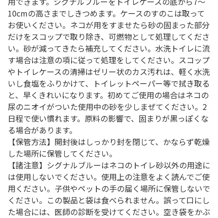
用できます。シグナルブルーをトイレケースの底から7～
10cmの高さまでしきつめます。ケースのすのこは取って
お使いください。ネコが用をすませたら砂の固まった部分
だけをスコップで取り除き、可燃物として処理してくださ
い。砂が減ってきたら補充してください。水洗トイレに流
す場合は注意の項に従って処理をしてください。スコップ
やトイレケースの清掃はゼリー状のカス汚れは、軽く水洗
いし食塩をふりかけて、トイレットペーパー等で拭き取る
と、早くきれいになります。初めてご使用の場合はネコの
尿のニオイがついた使用中の砂を少しまぜてください。2
日程で使い慣れます。原料の影響で、固まりが黒っぽくな
る場合があります。
【保管方法】開封後はしっかり封を閉じて、かならず乾燥
した場所に保管してください。
【諸注意】シグナルブルーはネコのトイレ砂以外の用途に
は使用しないでください。使用上の注意をよく読んでご使
用ください。子供やペットの手の届く場所に保管しないで
ください。この製品と袋は食べられません。誤って口にし
た場合には、医師の診断を受けてください。空き袋をかぶ