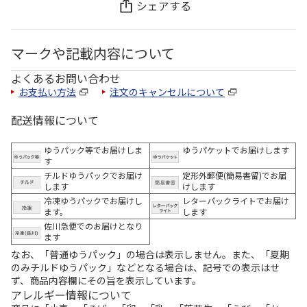
シェアする
マークや記載内容について
よくあるお問い合わせ
お支払い方法
注文のキャンセルについて
配送情報について
ゆうパック等でお届けしま
ゆうパケットでお届けします
す
チルドゆうパックでお届け
定形外郵便(簡易書留)でお届
します
けします
冷凍ゆうパックでお届けし
レターパックライトでお届け
ます。
します
佐川急便でのお届けとなり
ます
なお、「普通ゆうパック」の場合は表示しません。また、「夏期
のみチルドゆうパック」などとなる場合は、記号での表示はせ
ず、商品内容欄にその旨を表示しています。
アレルギー情報について