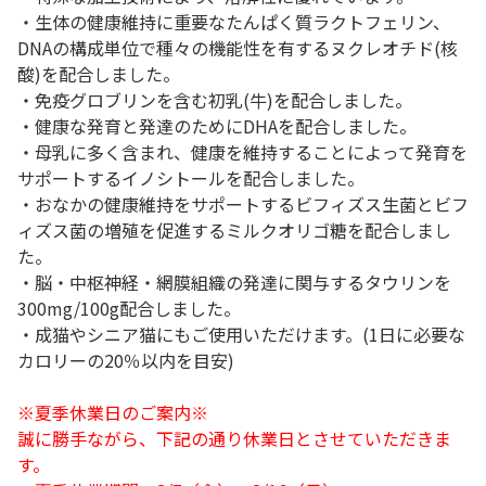
・生体の健康維持に重要なたんぱく質ラクトフェリン、
DNAの構成単位で種々の機能性を有するヌクレオチド(核
酸)を配合しました。
・免疫グロブリンを含む初乳(牛)を配合しました。
・健康な発育と発達のためにDHAを配合しました。
・母乳に多く含まれ、健康を維持することによって発育を
サポートするイノシトールを配合しました。
・おなかの健康維持をサポートするビフィズス生菌とビフ
ィズス菌の増殖を促進するミルクオリゴ糖を配合しまし
た。
・脳・中枢神経・網膜組織の発達に関与するタウリンを
300mg/100g配合しました。
・成猫やシニア猫にもご使用いただけます。(1日に必要な
カロリーの20％以内を目安)
※夏季休業日のご案内※
誠に勝手ながら、下記の通り休業日とさせていただきま
す。