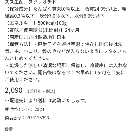
ズス生菌、ヌクレオチド
【保証成分】たんぱく質38.0％以上、脂質24.0％以上、粗
繊維0.3％以下、灰分7.0％以下、水分6.0％以下
【エネルギー】500kcal/100g
【賞味／使用期限(未開封)】24ヶ月
【原産国または製造地】日本
【保管方法】・直射日光を避け室温で保存し開缶後は湿
気、虫、ホコリ、髪の毛などが入らないようにフタをきち
んとしめてください。
・乾燥した涼しい清潔な場所に保管し、冷蔵庫には入れな
いでください。開缶後はなるべくお早めに1ヶ月を目安に
ご使用ください。
2,090
円
(送料別・税込)
※配送先により送料は変動いたします。
獲得ポイント： 20 pt
商品番号
9973135393
数量