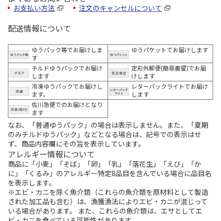
お支払い方法
注文のキャンセルについて
配送情報について
ゆうパック等でお届けしま
ゆうパケットでお届けします
す
チルドゆうパックでお届け
定形外郵便(簡易書留)でお届
します
けします
冷凍ゆうパックでお届けし
レターパックライトでお届け
ます。
します
佐川急便でのお届けとなり
ます
なお、「普通ゆうパック」の場合は表示しません。また、「夏期
のみチルドゆうパック」などとなる場合は、記号での表示はせ
ず、商品内容欄にその旨を表示しています。
アレルギー情報について
商品に「小麦」「そば」「卵」「乳」「落花生」「えび」「か
に」「くるみ」のアレルギー特定8品目を含んでいる場合に品目名
を表示します。
※エビ・カニを除く魚介類（これらの魚介類を原材料として製造
された加工品も含む）は、漁獲漁法によりエビ・カニが混じって
いる場合があります。 また、これらの魚介類は、エサとしてエ
ビ・カニを食べている可能性があります。