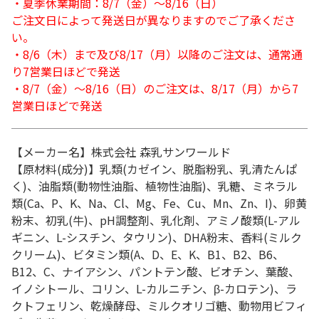
・夏季休業期間：8/7（金）～8/16（日）
ご注文日によって発送日が異なりますのでご了承くださ
い。
・8/6（木）まで及び8/17（月）以降のご注文は、通常通
り7営業日ほどで発送
・8/7（金）～8/16（日）のご注文は、8/17（月）から7
営業日ほどで発送
【メーカー名】株式会社 森乳サンワールド
【原材料(成分)】乳類(カゼイン、脱脂粉乳、乳清たんぱ
く)、油脂類(動物性油脂、植物性油脂)、乳糖、ミネラル
類(Ca、P、K、Na、Cl、Mg、Fe、Cu、Mn、Zn、I)、卵黄
粉末、初乳(牛)、pH調整剤、乳化剤、アミノ酸類(L-アル
ギニン、L-シスチン、タウリン)、DHA粉末、香料(ミルク
クリーム)、ビタミン類(A、D、E、K、B1、B2、B6、
B12、C、ナイアシン、パントテン酸、ビオチン、葉酸、
イノシトール、コリン、L-カルニチン、β-カロテン)、ラ
クトフェリン、乾燥酵母、ミルクオリゴ糖、動物用ビフィ