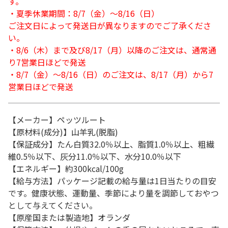
す。
・夏季休業期間：8/7（金）～8/16（日）
ご注文日によって発送日が異なりますのでご了承くださ
い。
・8/6（木）まで及び8/17（月）以降のご注文は、通常通
り7営業日ほどで発送
・8/7（金）～8/16（日）のご注文は、8/17（月）から7
営業日ほどで発送
【メーカー】ペッツルート
【原材料(成分)】山羊乳(脱脂)
【保証成分】たん白質32.0％以上、脂質1.0％以上、粗繊
維0.5％以下、灰分11.0％以下、水分10.0％以下
【エネルギー】約300kcal/100g
【給与方法】パッケージ記載の給与量は1日当たりの目安
です。健康状態、運動量、季節により量を調節しておやつ
として与えてください。
【原産国または製造地】オランダ