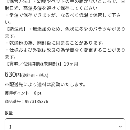
【保管方法】・幼児やペットの手の届かないところで、直
射日光、高温多湿を避けて保存してください。
・常温で保存できますが、なるべく低温で保管して下さ
い。
【諸注意】・無添加のため、色状に多少のバラツキがあり
ます。
・乾燥粉の為、開封後に固まることがあります。
・仕様および外観は改良の為予告なく変更することがあり
ます。
【賞味／使用期限(未開封)】19ヶ月
630
円
(送料別・税込)
※配送先により送料は変動いたします。
獲得ポイント： 6 pt
商品番号
9973135376
数量
1