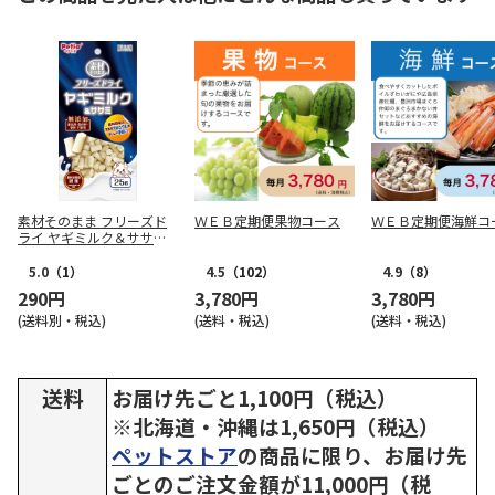
素材そのまま フリーズド
ＷＥＢ定期便果物コース
ＷＥＢ定期便海鮮コ
ライ ヤギミルク＆ササミ 2
5g
5.0
（1）
4.5
（102）
4.9
（8）
290円
3,780円
3,780円
(送料別・税込)
(送料・税込)
(送料・税込)
送料
お届け先ごと1,100円（税込）
※北海道・沖縄は1,650円（税込）
ペットストア
の商品に限り、お届け先
ごとのご注文金額が11,000円（税