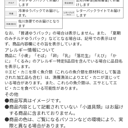
します
けします
冷凍ゆうパックでお届けし
レターパックライトでお届け
ます。
します
佐川急便でのお届けとなり
ます
なお、「普通ゆうパック」の場合は表示しません。また、「夏期
のみチルドゆうパック」などとなる場合は、記号での表示はせ
ず、商品内容欄にその旨を表示しています。
アレルギー情報について
商品に「小麦」「そば」「卵」「乳」「落花生」「えび」「か
に」「くるみ」のアレルギー特定8品目を含んでいる場合に品目名
を表示します。
※エビ・カニを除く魚介類（これらの魚介類を原材料として製造
された加工品も含む）は、漁獲漁法によりエビ・カニが混じって
いる場合があります。 また、これらの魚介類は、エサとしてエ
ビ・カニを食べている可能性があります。
その他
商品写真はイメージです。
商品内容として記載されていない「小道具類」はお届け
する商品に含まれておりません。
商品の色は、ご覧になるパソコンなどの環境により、実
際と異なる場合があります。