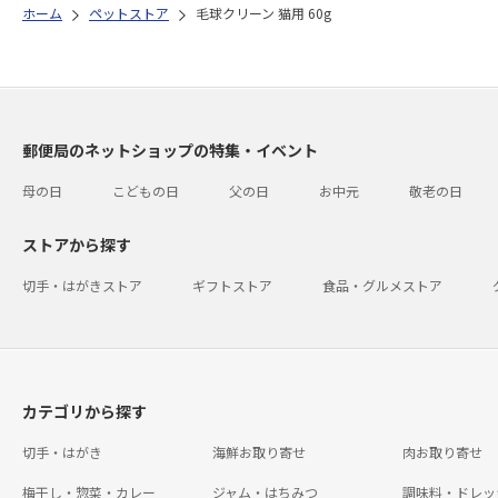
ホーム
ペットストア
毛球クリーン 猫用 60g
郵便局のネットショップの特集・イベント
母の日
こどもの日
父の日
お中元
敬老の日
ストアから探す
切手・はがきストア
ギフトストア
食品・グルメストア
カテゴリから探す
切手・はがき
海鮮お取り寄せ
肉お取り寄せ
梅干し・惣菜・カレー
ジャム・はちみつ
調味料・ドレッ