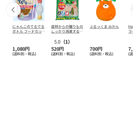
にゃんこのでるでる
森林からの贈りもの
ふるっくま みかん
Ha
ボトル フードセッ
しっかり消臭するひ
ラ
ト
のきの猫砂 7L
ー
5.0
（1）
1,080円
520円
700円
7
(送料別・税込)
(送料別・税込)
(送料別・税込)
(