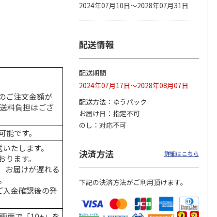
2024年07月10日～2028年07月31日
配送情報
カムカ
銀のスプーン パウ
ペット線香 虹のか
CIAO 香り立つクラ
ーン
チ 健康に育つ子ね
なた フルーティフ
ンキー ちゅ～る和
ン型 S
こ用 まぐろ・かつ
ローラルの香り
えBOX とりささ
…
おに
…
配送期間
120円
590円
380円
2024年07月17日～2028年08月07日
)
(送料別・税込)
(送料別・税込)
(送料別・税込)
のご注文金額が
配送方法
ゆうパック
の送料負担はござ
お届け日
指定不可
のし
対応不可
可能です。
送いたします。
決済方法
詳細はこちら
おります。
、お届けが遅れる
。
下記の決済方法がご利用頂けます。
はご入金確認後の発
画面で「10+」を