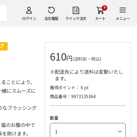
0
ログイン
注文履歴
クイック注文
カート
メニュー
610
円
(送料別・税込)
※配送先により送料は変動いたし
ます。
えることにより、
獲得ポイント： 6 pt
一緒にスムーズに
商品番号
9973135364
めなブラッシング
数量
、猫のお腹の中で
事を助けます。