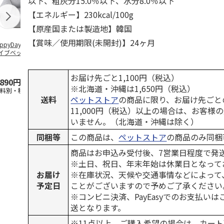
以下、粗灰分15.0％以下、水分8.0％以下
【エネルギー】230kcal/100g
【原産国または製造地】韓国
【賞味／使用期限(未開封)】24ヶ月
ppyDays 2wayド
獣医師開発 ニオイ
デオトイレ 飛び散
無添加良品 
イブベッド グレ
をとる砂専用 猫ト
らない消臭・抗菌サ
ムデンタルコ
イレ ナチュラルグ
ンド 4L
ぐるぐるボー
レー
…
お届け先ごと1,100円（税込）
,890円
1,550円
1,320円
470円
※北海道・沖縄は1,650円（税込）
送料別・税込)
(送料別・税込)
(送料別・税込)
(送料別・税込
送料
ペットストア
の商品に限り、お届け先ごと
11,000円（税込）以上の場合は、お客様
いません。（北海道・沖縄は除く）
同梱等
この商品は、
ペットストア
の商品のみ同梱
商品はお申込み受付後、7営業日程度で発
※土日、祝日、年末年始は休業日となって
お届け
※在庫状況、天候や交通事情などによって
予定日
ことがございますので予めご了承ください
※コンビニ決済、PayEasyでのお支払い
送となります。
※11点以上、ご購入希望の場合は、カート