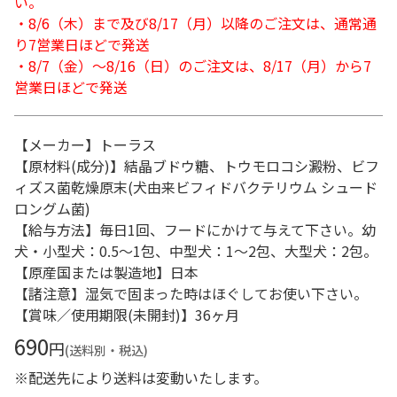
い。
・8/6（木）まで及び8/17（月）以降のご注文は、通常通
り7営業日ほどで発送
・8/7（金）～8/16（日）のご注文は、8/17（月）から7
営業日ほどで発送
【メーカー】トーラス
【原材料(成分)】結晶ブドウ糖、トウモロコシ澱粉、ビフ
ィズス菌乾燥原末(犬由来ビフィドバクテリウム シュード
ロングム菌)
【給与方法】毎日1回、フードにかけて与えて下さい。幼
犬・小型犬：0.5～1包、中型犬：1～2包、大型犬：2包。
【原産国または製造地】日本
【諸注意】湿気で固まった時はほぐしてお使い下さい。
【賞味／使用期限(未開封)】36ヶ月
690
円
(送料別・税込)
※配送先により送料は変動いたします。